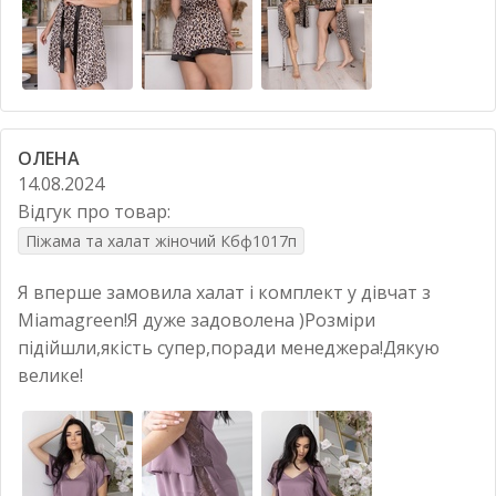
ОЛЕНА
14.08.2024
Відгук про товар:
Піжама та халат жіночий Кбф1017п
Я вперше замовила халат і комплект у дівчат з
Miamagreen!Я дуже задоволена )Розміри
підійшли,якість супер,поради менеджера!Дякую
велике!