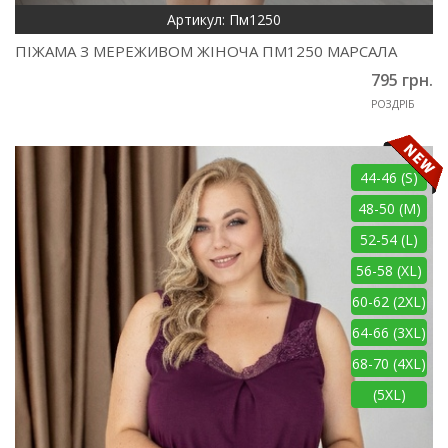
Артикул: Пм1250
ПІЖАМА З МЕРЕЖИВОМ ЖІНОЧА ПМ1250 МАРСАЛА
795 грн.
РОЗДРІБ
44-46 (S)
48-50 (M)
52-54 (L)
56-58 (XL)
60-62 (2XL)
64-66 (3XL)
68-70 (4XL)
(5XL)