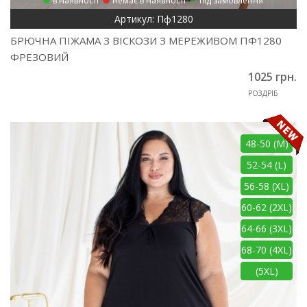
в наявності
немає в наявності
під замовлення
Артикул: Пф1280
БРЮЧНА ПІЖАМА З ВІСКОЗИ З МЕРЕЖИВОМ ПФ1280
ФРЕЗОВИЙ
1025 грн.
РОЗДРІБ
48-50 (M)
52-54 (L)
56-58 (XL)
60-62 (2XL)
64-66 (3XL)
68-70 (4XL)
(5XL)