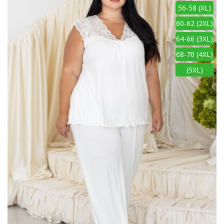
56-58 (XL)
60-62 (2XL)
64-66 (3XL)
68-70 (4XL)
(5XL)