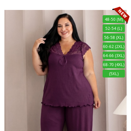
48-50 (M)
52-54 (L)
56-58 (XL)
60-62 (2XL)
64-66 (3XL)
68-70 (4XL)
(5XL)