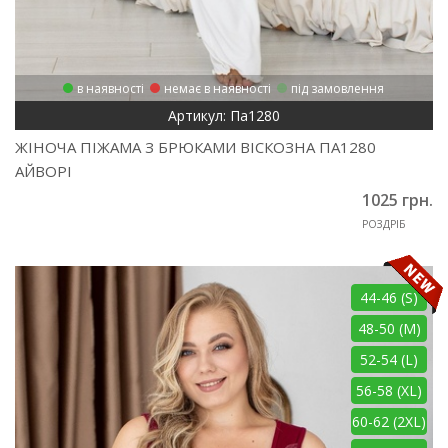
в наявності
немає в наявності
під замовлення
Артикул: Па1280
ЖІНОЧА ПІЖАМА З БРЮКАМИ ВІСКОЗНА ПА1280
АЙВОРІ
1025 грн.
РОЗДРІБ
44-46 (S)
48-50 (M)
52-54 (L)
56-58 (XL)
60-62 (2XL)