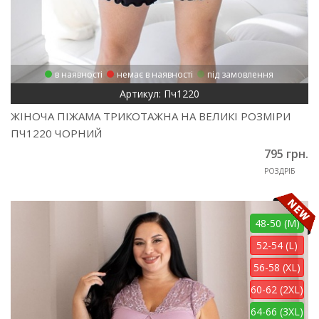
в наявності
немає в наявності
під замовлення
Артикул: Пч1220
ЖІНОЧА ПІЖАМА ТРИКОТАЖНА НА ВЕЛИКІ РОЗМІРИ
ПЧ1220 ЧОРНИЙ
795 грн.
РОЗДРІБ
48-50 (M)
52-54 (L)
56-58 (XL)
60-62 (2XL)
64-66 (3XL)