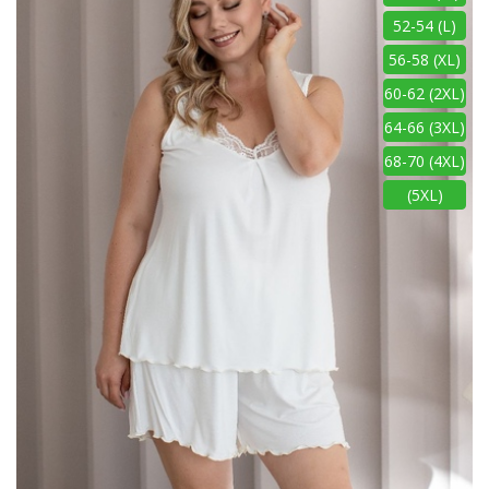
52-54 (L)
56-58 (XL)
60-62 (2XL)
64-66 (3XL)
68-70 (4XL)
(5XL)