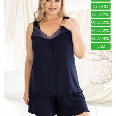
52-54 (L)
56-58 (XL)
60-62 (2XL)
64-66 (3XL)
68-70 (4XL)
(5XL)