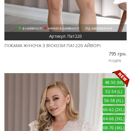
в наявності
немає в наявності
під замовлення
Артикул: Па1220
ПІЖАМА ЖІНОЧА З ВІСКОЗИ ПА1220 АЙВОРІ
795 грн.
РОЗДРІБ
48-50 (M)
52-54 (L)
56-58 (XL)
60-62 (2XL)
64-66 (3XL)
68-70 (4XL)