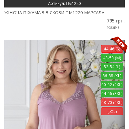
Артикул: Пм1220
ЖІНОЧА ПІЖАМА З ВІСКОЗИ ПМ1220 МАРСАЛА
795 грн.
РОЗДРІБ
44-46 (S)
48-50 (M)
52-54 (L)
56-58 (XL)
60-62 (2XL)
64-66 (3XL)
68-70 (4XL)
(5XL)