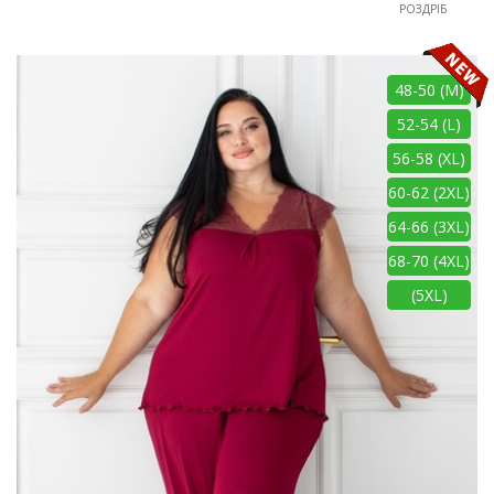
РОЗДРІБ
48-50 (M)
52-54 (L)
56-58 (XL)
60-62 (2XL)
64-66 (3XL)
68-70 (4XL)
(5XL)