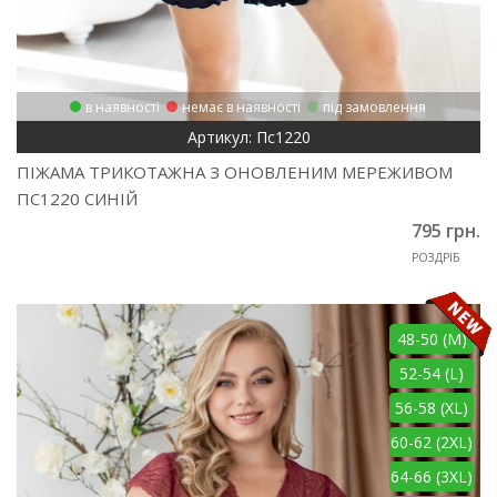
в наявності
немає в наявності
під замовлення
Артикул: Пс1220
ПІЖАМА ТРИКОТАЖНА З ОНОВЛЕНИМ МЕРЕЖИВОМ
ПС1220 СИНІЙ
795 грн.
РОЗДРІБ
48-50 (M)
52-54 (L)
56-58 (XL)
60-62 (2XL)
64-66 (3XL)