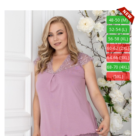
48-50 (M)
52-54 (L)
56-58 (XL)
60-62 (2XL)
64-66 (3XL)
68-70 (4XL)
(5XL)