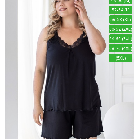
48-50 (M)
52-54 (L)
56-58 (XL)
60-62 (2XL)
64-66 (3XL)
68-70 (4XL)
(5XL)