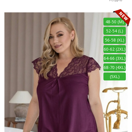
48-50 (M)
52-54 (L)
56-58 (XL)
60-62 (2XL)
64-66 (3XL)
68-70 (4XL)
(5XL)