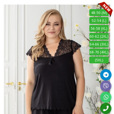
48-50 (M)
52-54 (L)
56-58 (XL)
60-62 (2XL)
64-66 (3XL)
68-70 (4XL)
(5XL)