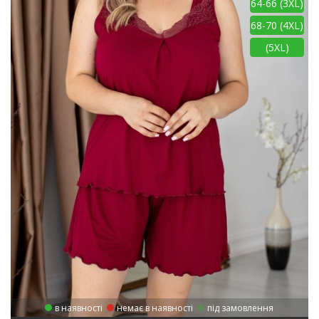
64-66 (3XL)
68-70 (4XL)
(5XL)
в наявності
немає в наявності
під замовлення