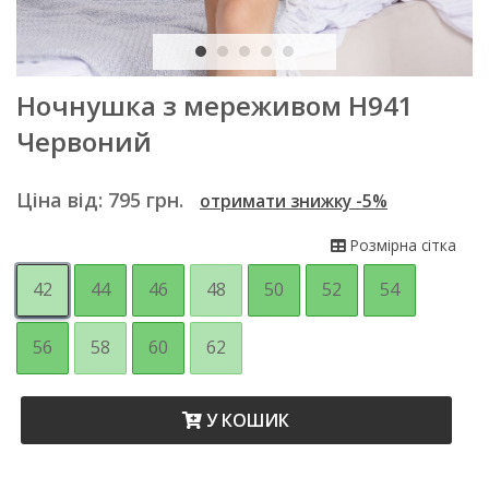
Ночнушка з мереживом Н941
Червоний
Ціна від:
795
грн.
отримати знижку -5%
Розмірна сітка
42
44
46
48
50
52
54
56
58
60
62
У КОШИК