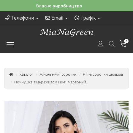
Зручні способи оплати
Телефони
Email
Графік
0
Каталог
Жіночі нічні сорочки
Нічні сорочки шовкові
Ночнушка з мереживом Н941 Червоний