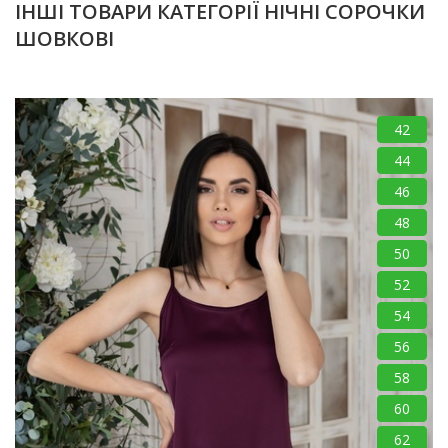
ІНШІ ТОВАРИ КАТЕГОРІЇ НІЧНІ СОРОЧКИ
ШОВКОВІ
42
44
46
48
50
52
54
56
58
60
62