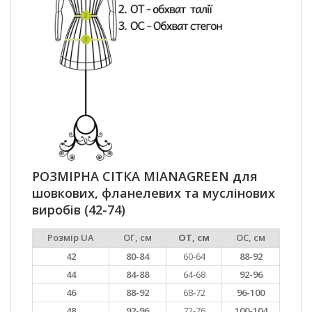
РОЗМІРНА СІТКА MIANAGREEN для
шовкових, фланелевих та муслінових
виробів (42-74)
Розмір UA
ОГ, см
ОТ, см
ОС, см
42
80-84
60-64
88-92
44
84-88
64-68
92-96
46
88-92
68-72
96-100
48
92-96
72-76
100-104