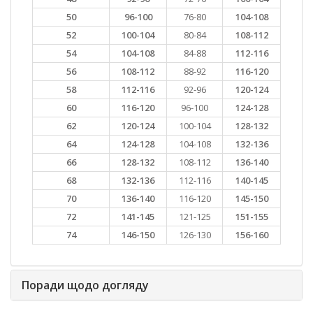
50
96-100
76-80
104-108
52
100-104
80-84
108-112
54
104-108
84-88
112-116
56
108-112
88-92
116-120
58
112-116
92-96
120-124
60
116-120
96-100
124-128
62
120-124
100-104
128-132
64
124-128
104-108
132-136
66
128-132
108-112
136-140
68
132-136
112-116
140-145
70
136-140
116-120
145-150
72
141-145
121-125
151-155
74
146-150
126-130
156-160
Поради щодо догляду