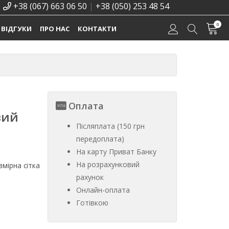
+38 (067) 663 06 50
|
+38 (050) 253 48 54
0
ВІДГУКИ
ПРО НАС
КОНТАКТИ
Оплата
вий
Післяплата (150 грн
передоплата)
На карту Приват Банку
На розрахунковий
мірна сітка
рахунок
Онлайн-оплата
Готівкою