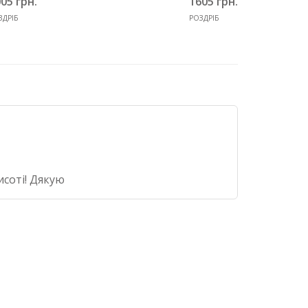
05 грн.
1605 грн.
ЗДРІБ
РОЗДРІБ
исоті! Дякую