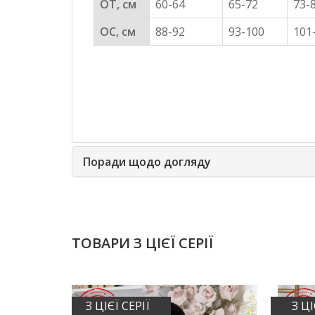
ОТ, см
60-64
65-72
73-
ОС, см
88-92
93-100
101
Поради щодо догляду
ТОВАРИ З ЦІЄЇ СЕРІЇ
З ЦІЄЇ СЕРІЇ
З ЦІ