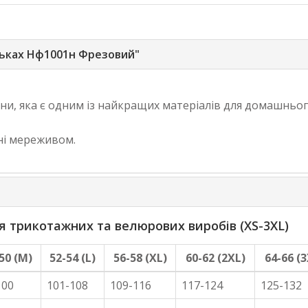
льках Нф1001н Фрезовий"
ни, яка є одним із найкращих матеріалів для домашньог
ні мереживом.
трикотажних та велюрових виробів (XS-3XL)
50 (M)
52-54 (L)
56-58 (XL)
60-62 (2XL)
64-66 (3
100
101-108
109-116
117-124
125-132