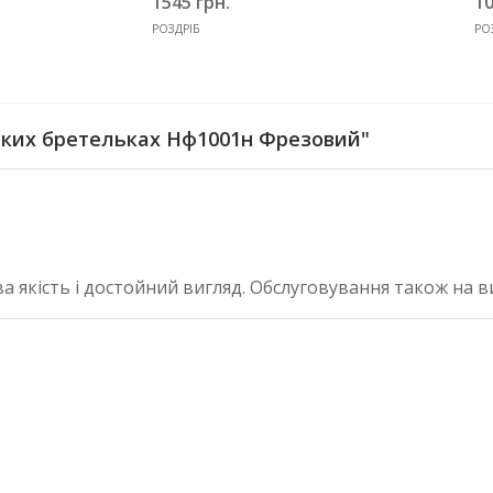
1545 грн.
10
РОЗДРІБ
РО
нких бретельках Нф1001н Фрезовий"
 якість і достойний вигляд. Обслуговування також на в