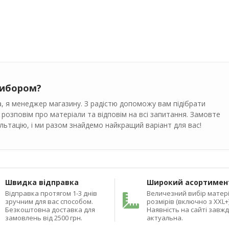
вибором?
, я менеджер магазину. З радістю допоможу вам підібрати
 розповім про матеріали та відповім на всі запитання. Замовте
ьтацію, і ми разом знайдемо найкращий варіант для вас!
Швидка відправка
Широкий асортимен
Відправка протягом 1-3 днів
Величезний вибір матері
зручним для вас способом.
розмірів (включно з XXL+)
Безкоштовна доставка для
Наявність на сайті завж
замовлень від 2500 грн.
актуальна.