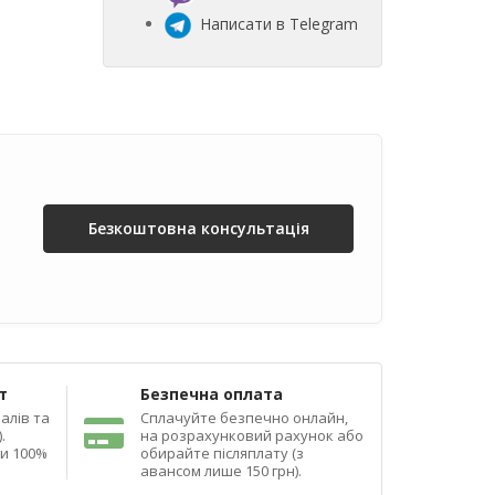
Написати в Telegram
Безкоштовна консультація
т
Безпечна оплата
алів та
Сплачуйте безпечно онлайн,
.
на розрахунковий рахунок або
ди 100%
обирайте післяплату (з
авансом лише 150 грн).