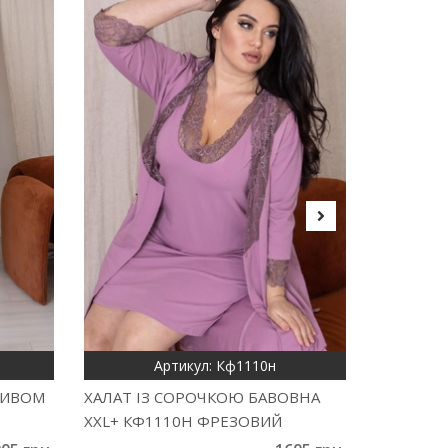
Артикул: Кф1110н
ЖИВОМ
ХАЛАТ ІЗ СОРОЧКОЮ БАВОВНА
НІЧНА С
XXL+ КФ1110Н ФРЕЗОВИЙ
ФРЕЗОВ