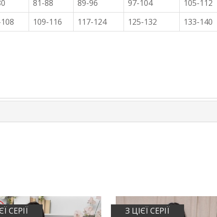
80
81-88
89-96
97-104
105-112
-108
109-116
117-124
125-132
133-140
ЄЇ СЕРІЇ
З ЦІЄЇ СЕРІЇ