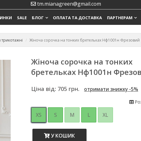
tm.mianagreen@gmail.com
ИНКИ
SALE
БЛОГ
ОПЛАТА ТА ДОСТАВКА
ПАРТНЕРАМ
и трикотажні
Жіноча сорочка на тонких бретельках Нф1001н Фрезовий
Жіноча сорочка на тонких
бретельках Нф1001н Фрезо
Ціна від:
705
грн.
отримати знижку -5%
Роз
XS
S
M
L
XL
У КОШИК