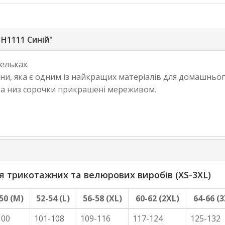
 Н1111 Синій"
ельках.
ни, яка є одним із найкращих матеріалів для домашньог
та низ сорочки прикрашені мереживом.
трикотажних та велюрових виробів (XS-3XL)
50 (M)
52-54 (L)
56-58 (XL)
60-62 (2XL)
64-66 (3
100
101-108
109-116
117-124
125-132