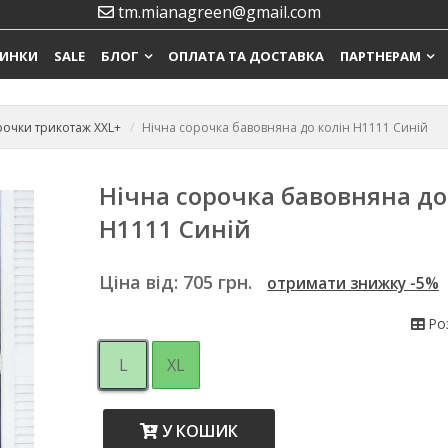
tm.mianagreen@gmail.com
ИНКИ
SALE
БЛОГ
ОПЛАТА ТА ДОСТАВКА
ПАРТНЕРАМ
рочки трикотаж XXL+
Нічна сорочка бавовняна до колін Н1111 Синій
Нічна сорочка бавовняна до
Н1111 Синій
Ціна від:
705
грн.
отримати знижку -5%
Роз
L
XL
У КОШИК