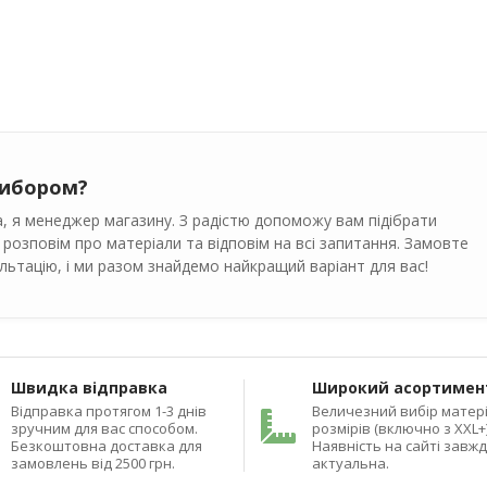
вибором?
, я менеджер магазину. З радістю допоможу вам підібрати
 розповім про матеріали та відповім на всі запитання. Замовте
ьтацію, і ми разом знайдемо найкращий варіант для вас!
Швидка відправка
Широкий асортимен
Відправка протягом 1-3 днів
Величезний вибір матері
зручним для вас способом.
розмірів (включно з XXL+)
Безкоштовна доставка для
Наявність на сайті завж
замовлень від 2500 грн.
актуальна.