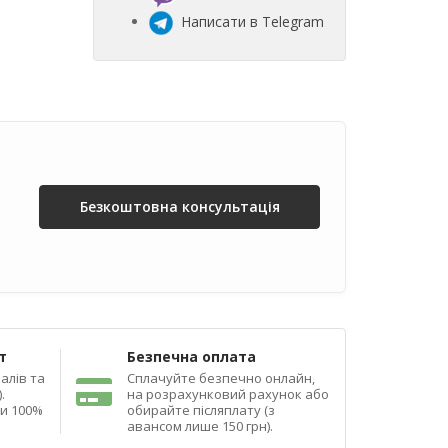
Написати в Telegram
Безкоштовна консультація
т
Безпечна оплата
алів та
Сплачуйте безпечно онлайн,
.
на розрахунковий рахунок або
ди 100%
обирайте післяплату (з
авансом лише 150 грн).