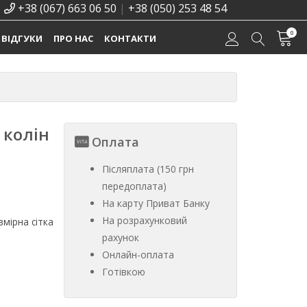
+38 (067) 663 06 50
|
+38 (050) 253 48 54
0
ВІДГУКИ
ПРО НАС
КОНТАКТИ
 колін
Оплата
Післяплата (150 грн
передоплата)
На карту Приват Банку
На розрахунковий
мірна сітка
рахунок
Онлайн-оплата
Готівкою