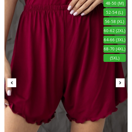
48-50 (M)
52-54 (L)
56-58 (XL)
60-62 (2XL)
64-66 (3XL)
68-70 (4XL)
(5XL)