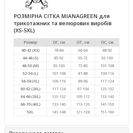
РОЗМІРНА СІТКА MIANAGREEN для
трикотажних та велюрових виробів
(XS-5XL)
Розмір
ОГ, см
ОТ, см
ОС, см
40-42 (XS)
78-84
60-64
88-92
44-46 (S)
85-92
65-72
93-100
48-50 (M)
93-100
73-80
101-108
52-54 (L)
101-108
81-88
109-116
56-58 (XL)
109-116
89-96
117-124
60-62 (2XL)
117-124
97-104
125-132
64-66 (3XL)
125-132
105-112
133-140
68-70 (4XL)
133-140
113-120
141-150
5XL
141-148
121-128
151-160