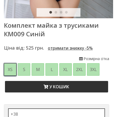
Комплект майка з трусиками
КМ009 Синій
Ціна від:
525
грн.
отримати знижку -5%
Розмірна сітка
XS
S
M
L
XL
2XL
3XL
У КОШИК