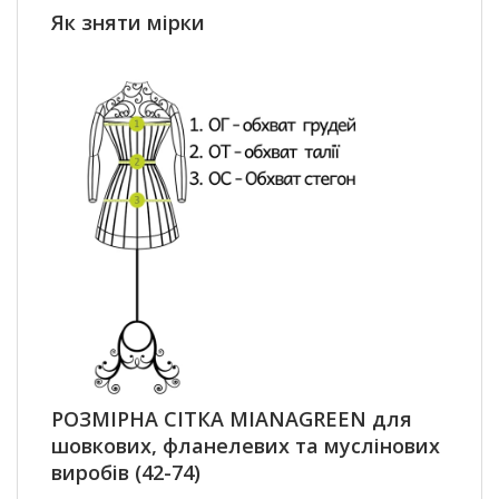
Як зняти мірки
РОЗМІРНА СІТКА MIANAGREEN для
шовкових, фланелевих та муслінових
виробів (42-74)