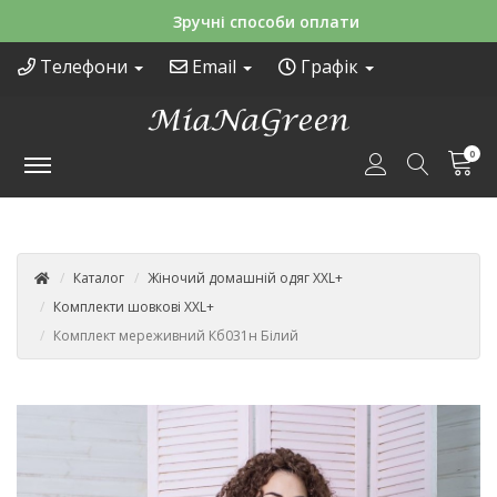
Зручні способи оплати
Телефони
Email
Графік
0
Каталог
Жіночий домашній одяг XXL+
Комплекти шовкові XXL+
Комплект мереживний Кб031н Білий