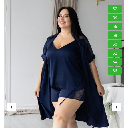
52
54
56
58
60
62
64
66