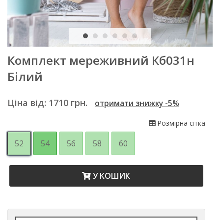
Комплект мереживний Кб031н
Білий
Ціна від:
1710
грн.
отримати знижку -5%
Розмірна сітка
52
54
56
58
60
У КОШИК