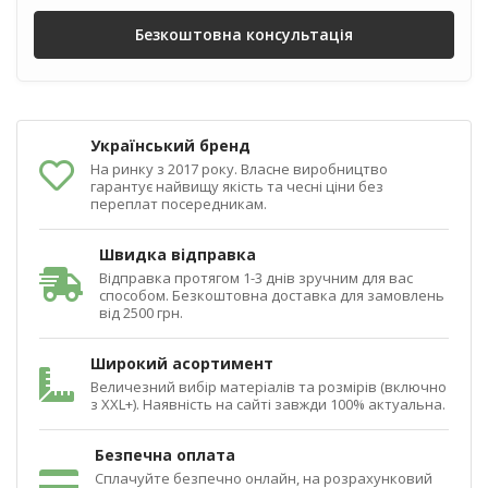
Безкоштовна консультація
Український бренд
На ринку з 2017 року. Власне виробництво
гарантує найвищу якість та чесні ціни без
переплат посередникам.
Швидка відправка
Відправка протягом 1-3 днів зручним для вас
способом. Безкоштовна доставка для замовлень
від 2500 грн.
Широкий асортимент
Величезний вибір матеріалів та розмірів (включно
з XXL+). Наявність на сайті завжди 100% актуальна.
Безпечна оплата
Сплачуйте безпечно онлайн, на розрахунковий