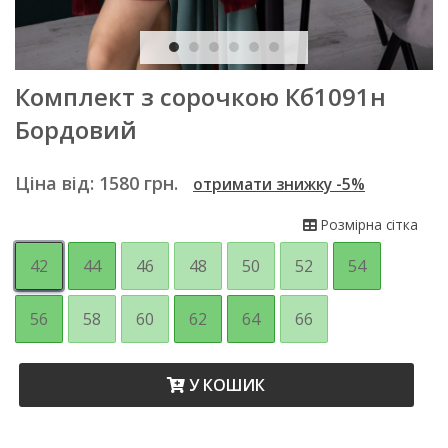
Комплект з сорочкою Кб1091н
Бордовий
Ціна від:
1580
грн.
отримати знижку -5%
Розмірна сітка
42
44
46
48
50
52
54
56
58
60
62
64
66
У КОШИК