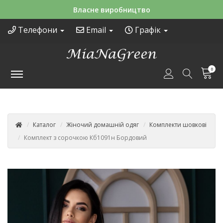
Зручні способи оплати
Телефони
Email
Графік
0
Каталог
Жіночий домашній одяг
Комплекти шовкові
Комплект з сорочкою Кб1091н Бордовий