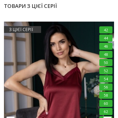
ТОВАРИ З ЦІЄЇ СЕРІЇ
З ЦІЄЇ СЕРІЇ
42
44
46
48
50
52
54
56
58
60
62