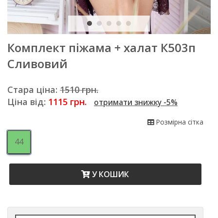
Комплект піжама + халат К503п
Сливовий
Стара ціна:
1510 грн.
Ціна від:
1115
грн.
отримати знижку -5%
Розмірна сітка
44
У КОШИК