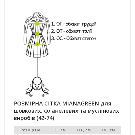
РОЗМІРНА СІТКА MIANAGREEN для
шовкових, фланелевих та муслінових
виробів (42-74)
Розмір UA
ОГ, см
ОТ, см
ОС, см