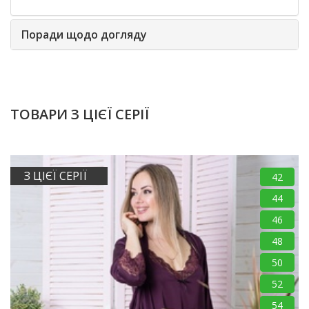
Поради щодо догляду
ТОВАРИ З ЦІЄЇ СЕРІЇ
З ЦІЄЇ СЕРІЇ
42
44
46
48
50
52
54