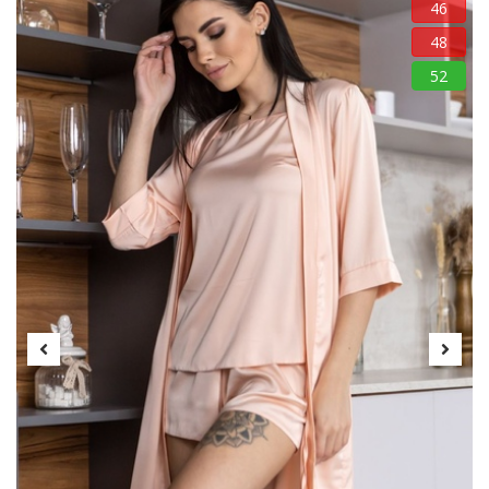
46
48
52