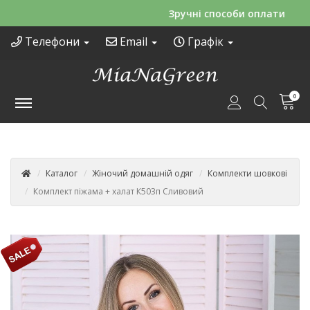
Зручні способи оплати
Телефони
Email
Графік
0
Каталог
Жіночий домашній одяг
Комплекти шовкові
Комплект піжама + халат К503п Сливовий