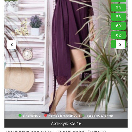
56
58
60
62
64
в наявності
немає в наявності
під замовлення
Артикул: К501н