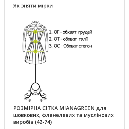
Як зняти мірки
РОЗМІРНА СІТКА MIANAGREEN для
шовкових, фланелевих та муслінових
виробів (42-74)