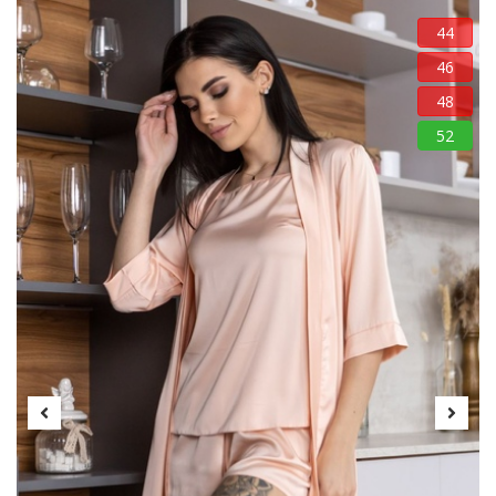
44
46
48
52