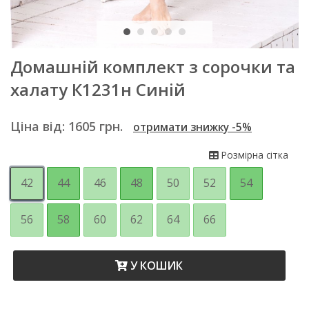
Домашній комплект з сорочки та
халату К1231н Синій
Ціна від:
1605
грн.
отримати знижку -5%
Розмірна сітка
42
44
46
48
50
52
54
56
58
60
62
64
66
У КОШИК