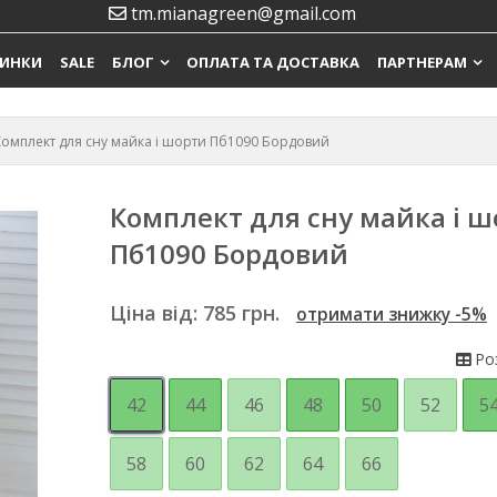
tm.mianagreen@gmail.com
ИНКИ
SALE
БЛОГ
ОПЛАТА ТА ДОСТАВКА
ПАРТНЕРАМ
Комплект для сну майка і шорти Пб1090 Бордовий
Комплект для сну майка і 
Пб1090 Бордовий
Ціна від:
785
грн.
отримати знижку -5%
Роз
42
44
46
48
50
52
5
58
60
62
64
66