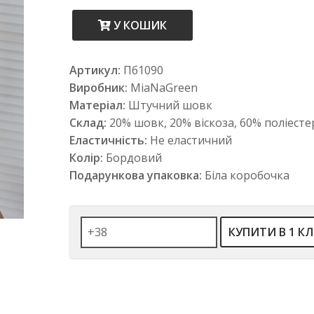
У КОШИК
Артикул:
Пб1090
Виробник:
MiaNaGreen
Матеріал:
Штучний шовк
Склад:
20% шовк, 20% віскоза, 60% поліесте
Еластичність:
Не еластичний
Колір:
Бордовий
Подарункова упаковка:
Біла коробочка
КУПИТИ В 1 КЛ