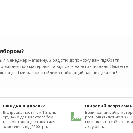
вибором?
, я менеджер магазину. З радістю допоможу вам підібрати
 розповім про матеріали та відповім на всі запитання. Замовте
ьтацію, і ми разом знайдемо найкращий варіант для вас!
Швидка відправка
Широкий асортимен
Відправка протягом 1-3 днів
Величезний вибір матері
зручним для вас способом.
розмірів (включно з XXL+)
Безкоштовна доставка для
Наявність на сайті завж
замовлень від 2500 грн.
актуальна.