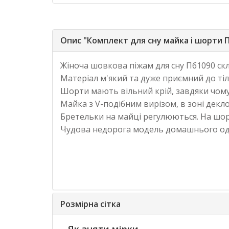
Опис "Комплект для сну майка і шорти 
Жіноча шовкова піжам для сну Пб1090 скл
Матеріал м'який та дуже приємний до тіл
Шорти мають вільний крій, завдяки чому 
Майка з V-подібним вирізом, в зоні дек
Бретельки на майці регулюються. На шорт
Чудова недорога модель домашнього од
Розмірна сітка