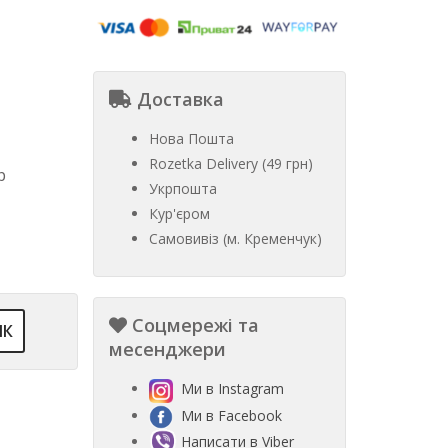
Доставка
Нова Пошта
Rozetka Delivery (49 грн)
р
Укрпошта
Кур'єром
Самовивіз (м. Кременчук)
Соцмережі та
ІК
месенджери
Ми в Instagram
Ми в Facebook
Написати в Viber