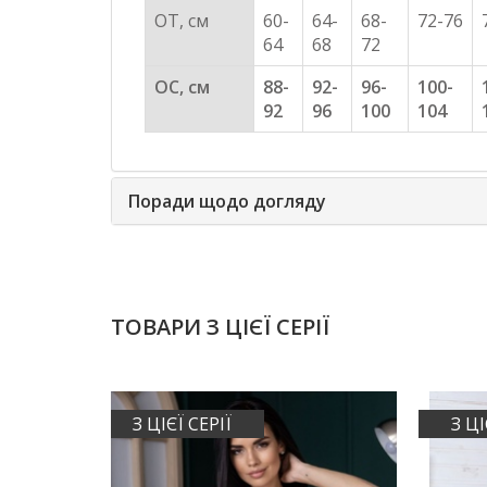
ОТ, см
60-
64-
68-
72-76
64
68
72
ОС, см
88-
92-
96-
100-
92
96
100
104
Поради щодо догляду
ТОВАРИ З ЦІЄЇ СЕРІЇ
З ЦІЄЇ СЕРІЇ
З ЦІ