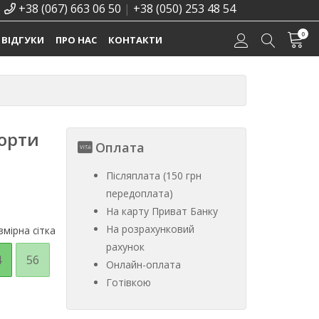
+38 (067) 663 06 50
|
+38 (050) 253 48 54
0
ВІДГУКИ
ПРО НАС
КОНТАКТИ
шорти
Оплата
Післяплата (150 грн
передоплата)
На карту Приват Банку
На розрахунковий
мірна сітка
рахунок
4
56
Онлайн-оплата
Готівкою