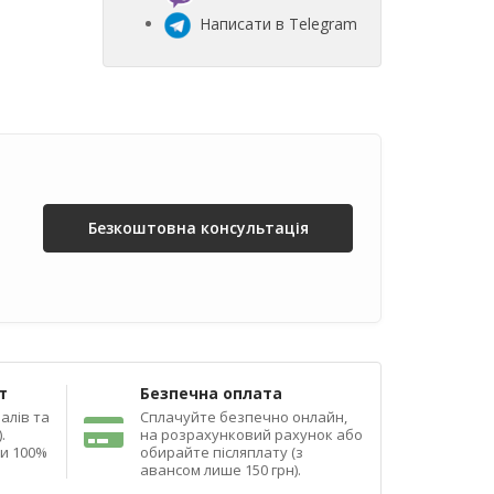
Написати в Telegram
Безкоштовна консультація
т
Безпечна оплата
алів та
Сплачуйте безпечно онлайн,
.
на розрахунковий рахунок або
ди 100%
обирайте післяплату (з
авансом лише 150 грн).