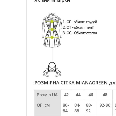
Як зняти мірки
РОЗМІРНА СІТКА MIANAGREEN для 
Розмір UA
42
44
46
48
ОГ, см
80-
84-
88-
92-96
84
88
92