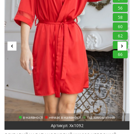
56
58
60
62
64
66
в наявності
немає в наявності
під замовлення
Артикул: Хк1092