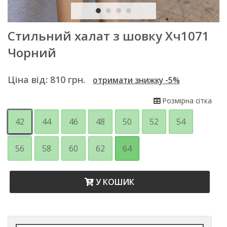
Стильний халат з шовку Хч1071
Чорний
Ціна від:
810
грн.
отримати знижку -5%
Розмірна сітка
42
44
46
48
50
52
54
56
58
60
62
64
У КОШИК