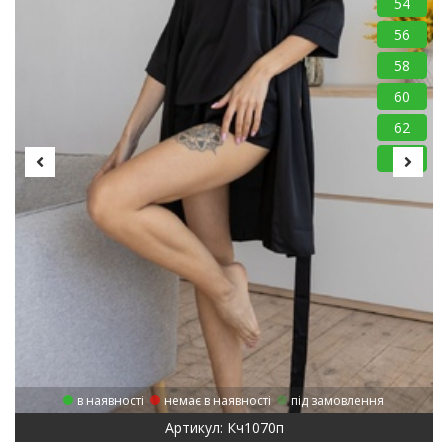
54
56
58
60
62
64
в наявності
немає в наявності
під замовлення
Артикул: Кч1070п