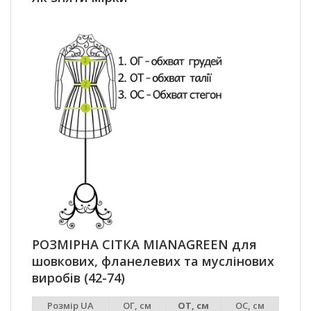
РОЗМІРНА СІТКА MIANAGREEN для
шовкових, фланелевих та муслінових
виробів (42-74)
Розмір UA
ОГ, см
ОТ, см
ОС, см