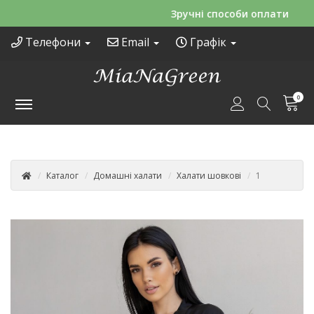
Зручні способи оплати
Телефони
Email
Графік
0
Каталог
Домашні халати
Халати шовкові
1