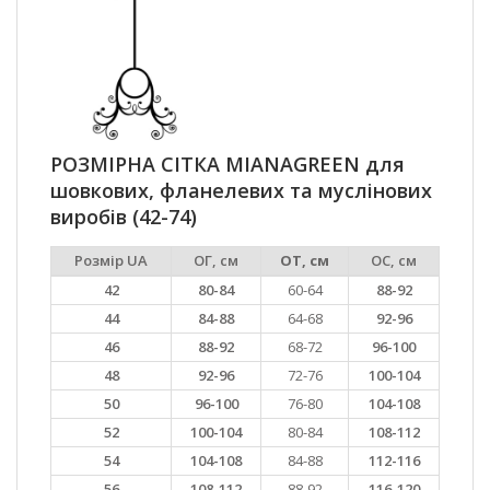
РОЗМІРНА СІТКА MIANAGREEN для
шовкових, фланелевих та муслінових
виробів (42-74)
Розмір UA
ОГ, см
ОТ, см
ОС, см
42
80-84
60-64
88-92
44
84-88
64-68
92-96
46
88-92
68-72
96-100
48
92-96
72-76
100-104
50
96-100
76-80
104-108
52
100-104
80-84
108-112
54
104-108
84-88
112-116
56
108-112
88-92
116-120