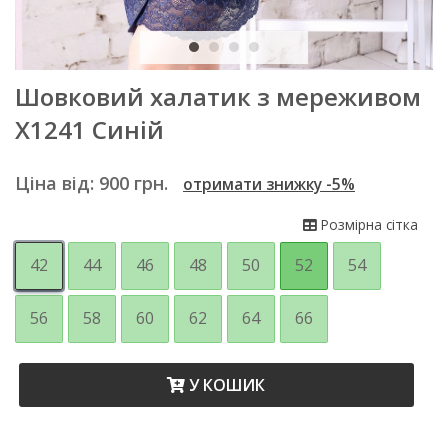
Шовковий халатик з мереживом
Х1241 Синій
Ціна від:
900
грн.
отримати знижку -5%
Розмірна сітка
42
44
46
48
50
52
54
56
58
60
62
64
66
У КОШИК