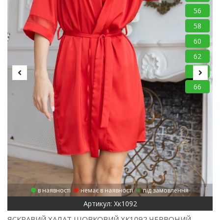
56
58
60
62
64
66
в наявності
немає в наявності
під замовлення
Артикул: Хк1092
ЯСКРАВИЙ ХАЛАТ ШОВКОВИЙ ХК1092 ЧЕРВОНИЙ