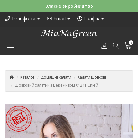
Зручні способи оплати
Телефони
Email
Графік
0
Каталог
Домашні халати
Халати шовкові
Шовковий халатик з мереживом Х1241 Синій