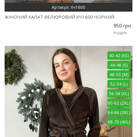
Артикул: Хч1600
ЖІНОЧИЙ ХАЛАТ ВЕЛЮРОВИЙ ХЧ1600 ЧОРНИЙ
950 грн.
РОЗДРІБ
40-42 (XS)
44-46 (S)
48-50 (M)
52-54 (L)
56-58 (XL)
60-62 (2XL)
64-66 (3XL)
68-70 (4XL)