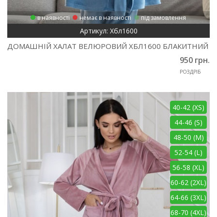
в наявності
немає в наявності
під замовлення
Артикул: Хбл1600
ДОМАШНІЙ ХАЛАТ ВЕЛЮРОВИЙ ХБЛ1600 БЛАКИТНИЙ
950 грн.
РОЗДРІБ
40-42 (XS)
44-46 (S)
48-50 (M)
52-54 (L)
56-58 (XL)
60-62 (2XL)
64-66 (3XL)
68-70 (4XL)