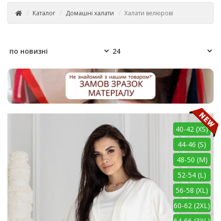
Каталог
Домашні халати
Халати велюрові
40-42 (XS)
44-46 (S)
48-50 (M)
52-54 (L)
56-58 (XL)
60-62 (2XL)
64-66 (3XL)