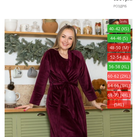
РОЗДРІБ
40-42 (XS)
44-46 (S)
48-50 (M)
52-54 (L)
56-58 (XL)
60-62 (2XL)
64-66 (3XL)
68-70 (4XL)
(5XL)