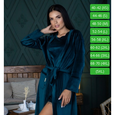
40-42 (XS)
44-46 (S)
48-50 (M)
52-54 (L)
56-58 (XL)
60-62 (2XL)
64-66 (3XL)
68-70 (4XL)
(5XL)