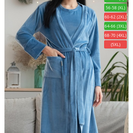
56-58 (XL)
60-62 (2XL)
64-66 (3XL)
68-70 (4XL)
(5XL)