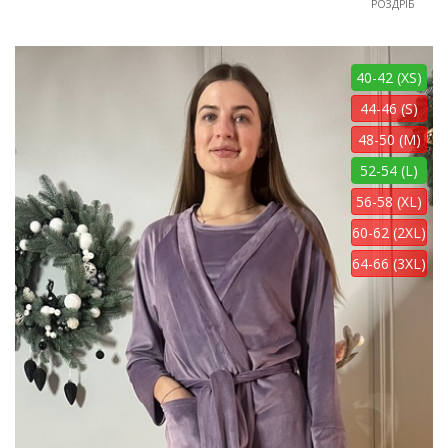
РОЗДРІБ
40-42 (XS)
44-46 (S)
48-50 (M)
52-54 (L)
56-58 (XL)
60-62 (2XL)
64-66 (3XL)