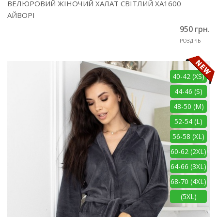
ВЕЛЮРОВИЙ ЖІНОЧИЙ ХАЛАТ СВІТЛИЙ ХА1600
АЙВОРІ
950 грн.
РОЗДРІБ
40-42 (XS)
44-46 (S)
48-50 (M)
52-54 (L)
56-58 (XL)
60-62 (2XL)
64-66 (3XL)
68-70 (4XL)
(5XL)