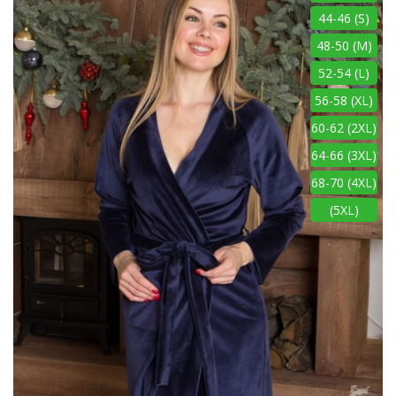
44-46 (S)
48-50 (M)
52-54 (L)
56-58 (XL)
60-62 (2XL)
64-66 (3XL)
68-70 (4XL)
(5XL)