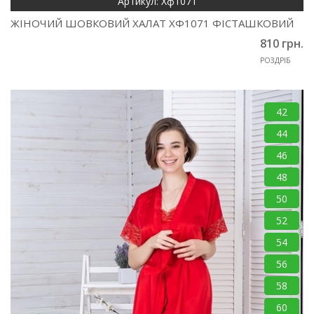
Артикул: Хф1071
ЖІНОЧИЙ ШОВКОВИЙ ХАЛАТ ХФ1071 ФІСТАШКОВИЙ
810 грн.
РОЗДРІБ
42
44
46
48
50
52
54
56
58
60