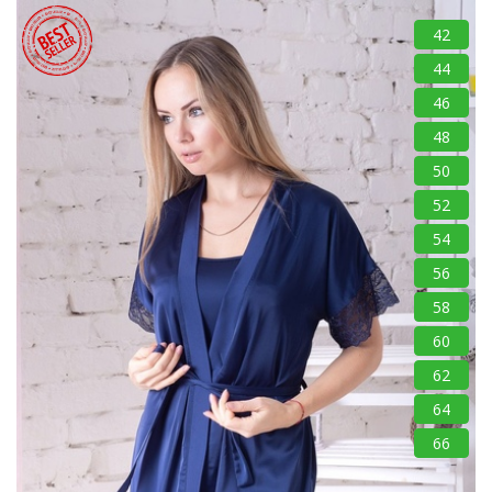
42
44
46
48
50
52
54
56
58
60
62
64
66