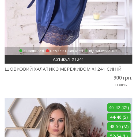
в наявності
немає в наявності
під замовлення
Артикул: Х1241
ШОВКОВИЙ ХАЛАТИК З МЕРЕЖИВОМ Х1241 СИНІЙ
900 грн.
РОЗДРІБ
40-42 (XS)
44-46 (S)
48-50 (M)
52-54 (L)