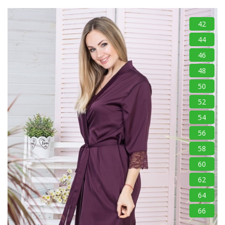
42
44
46
48
50
52
54
56
58
60
62
64
66