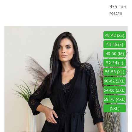
935 грн.
РОЗДРІБ
40-42 (XS)
44-46 (S)
48-50 (M)
52-54 (L)
56-58 (XL)
60-62 (2XL)
64-66 (3XL)
68-70 (4XL)
(5XL)