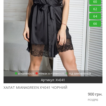
60
62
64
66
в наявності
немає в наявності
під замовлення
Артикул: Хч041
ХАЛАТ MIANAGREEN ХЧ041 ЧОРНИЙ
900 грн.
РОЗДРІБ