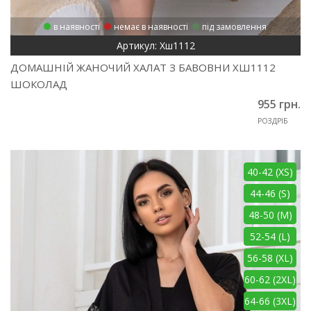
в наявності
немає в наявності
під замовлення
Артикул: Хш1112
ДОМАШНІЙ ЖАНОЧИЙ ХАЛАТ З БАВОВНИ ХШ1112
ШОКОЛАД
955 грн.
РОЗДРІБ
40-42 (XS)
44-46 (S)
48-50 (M)
52-54 (L)
56-58 (XL)
60-62 (2XL)
64-66 (3XL)