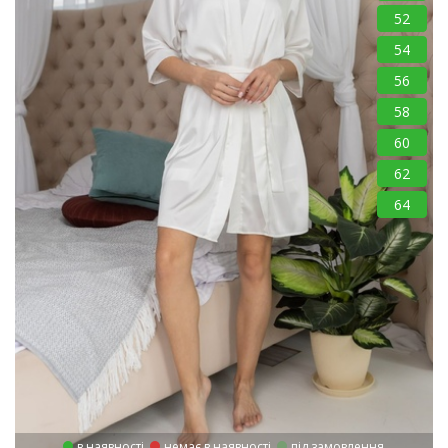
52
54
56
58
60
62
64
в наявності
немає в наявності
під замовлення