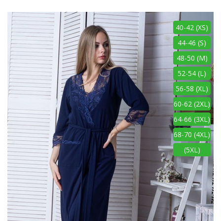
40-42 (XS)
44-46 (S)
48-50 (M)
52-54 (L)
56-58 (XL)
60-62 (2XL)
64-66 (3XL)
68-70 (4XL)
(5XL)