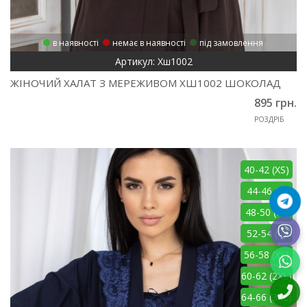
в наявності
немає в наявності
під замовлення
Артикул: Хш1002
ЖІНОЧИЙ ХАЛАТ З МЕРЕЖИВОМ ХШ1002 ШОКОЛАД
895 грн.
РОЗДРІБ
40-42 (XS)
44-46 (S)
48-50 (M)
52-54 (L)
56-58 (XL)
60-62 (2XL)
64-66 (3XL)