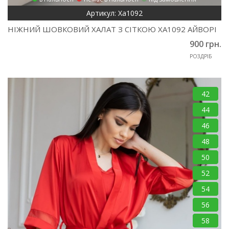
Артикул: Ха1092
НІЖНИЙ ШОВКОВИЙ ХАЛАТ З СІТКОЮ ХА1092 АЙВОРІ
900 грн.
РОЗДРІБ
42
44
46
48
50
52
54
56
58