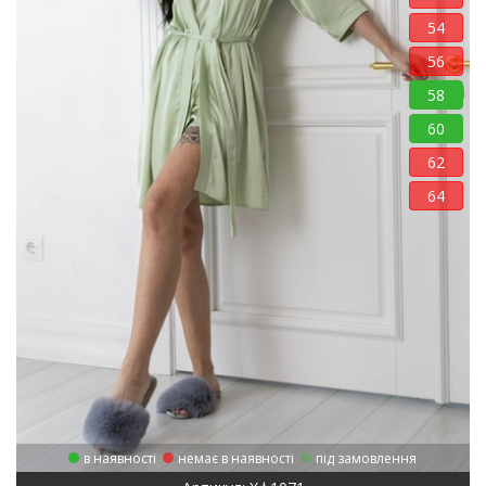
54
56
58
60
62
64
в наявності
немає в наявності
під замовлення