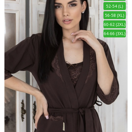
52-54 (L)
56-58 (XL)
60-62 (2XL)
64-66 (3XL)