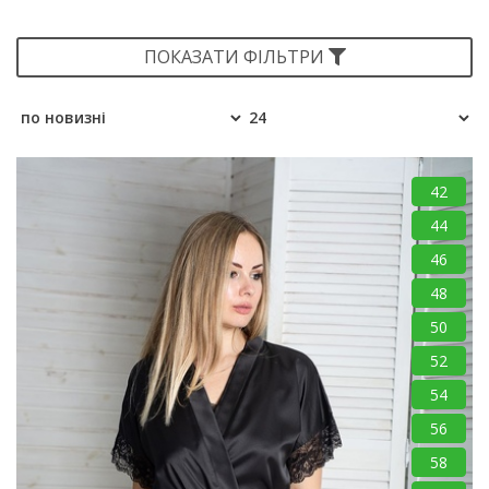
ПОКАЗАТИ ФІЛЬТРИ
42
44
46
48
50
52
54
56
58