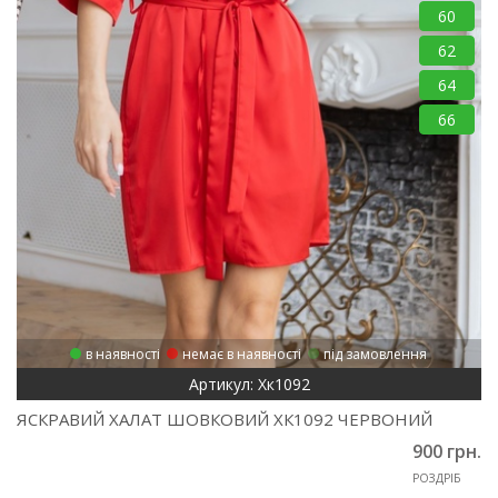
60
62
64
66
в наявності
немає в наявності
під замовлення
Артикул: Хк1092
ЯСКРАВИЙ ХАЛАТ ШОВКОВИЙ ХК1092 ЧЕРВОНИЙ
900 грн.
РОЗДРІБ