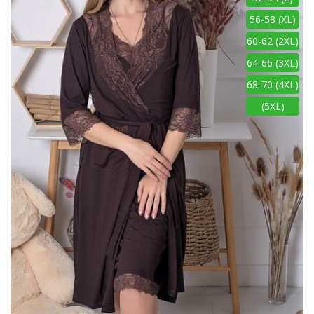
56-58 (XL)
60-62 (2XL)
64-66 (3XL)
68-70 (4XL)
(5XL)