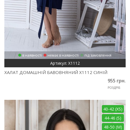
в наявності
немає в наявності
під замовлення
Артикул: Х1112
ХАЛАТ ДОМАШНІЙ БАВОВНЯНИЙ Х1112 СИНІЙ
955 грн.
РОЗДРІБ
40-42 (XS)
44-46 (S)
48-50 (M)