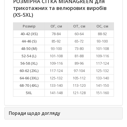
РОЗМІРНА СІТКА MIANAGREEN для
трикотажних та велюрових виробів
(XS-5XL)
Розмір
ОГ, см
ОТ, см
ОС, см
40-42 (XS)
78-84
60-64
88-92
44-46 (S)
85-92
65-72
93-100
48-50 (M)
93-100
73-80
101-108
52-54 (L)
101-108
81-88
109-116
56-58 (XL)
109-116
89-96
117-124
60-62 (2XL)
117-124
97-104
125-132
64-66 (3XL)
125-132
105-112
133-140
68-70 (4XL)
133-140
113-120
141-150
5XL
141-148
121-128
151-160
Поради щодо догляду