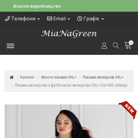
Зручні способи оплати
Телефони
Email
Графік
0
Каталог
Жіночі піжами XXL+
Піжами велюрові XXL+
Піжама велюрова з футболкою велюрова XXL+ Па1605 Айворі