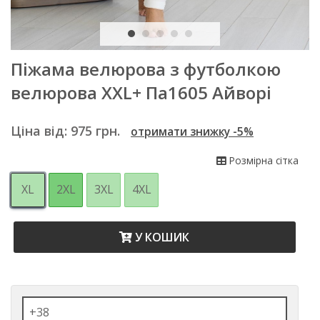
Піжама велюрова з футболкою
велюрова XXL+ Па1605 Айворі
Ціна від:
975
грн.
отримати знижку -5%
Розмірна сітка
XL
2XL
3XL
4XL
У КОШИК