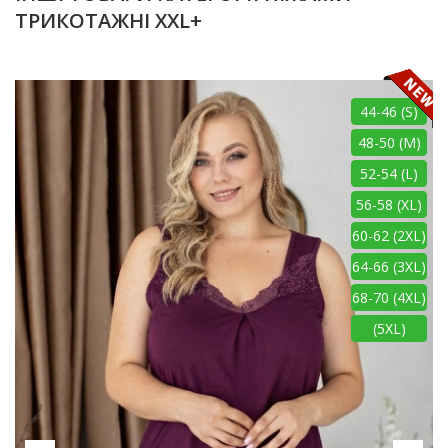
ТРИКОТАЖНІ XXL+
44-46 (S)
48-50 (M)
52-54 (L)
56-58 (XL)
60-62 (2XL)
64-66 (3XL)
68-70 (4XL)
(5XL)