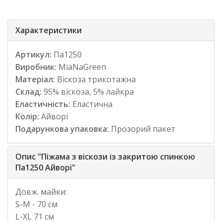
Характеристики
Артикул:
Па1250
Виробник:
MiaNaGreen
Матеріал:
Віскоза трикотажна
Склад:
95% віскоза, 5% лайкра
Еластичність:
Еластична
Колір:
Айворі
Подарункова упаковка:
Прозорий пакет
Опис "Піжама з віскози із закритою спинкою
Па1250 Айворі"
Довж. майки:
S-M - 70 см
L-XL 71 см