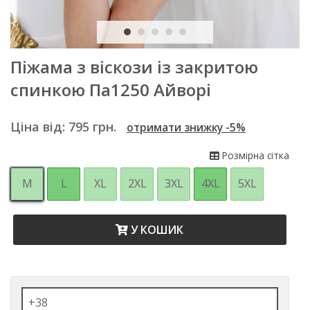
Піжама з віскози із закритою
спинкою Па1250 Айворі
Ціна від:
795
грн.
отримати знижку -5%
Розмірна сітка
M
L
XL
2XL
3XL
4XL
5XL
У КОШИК