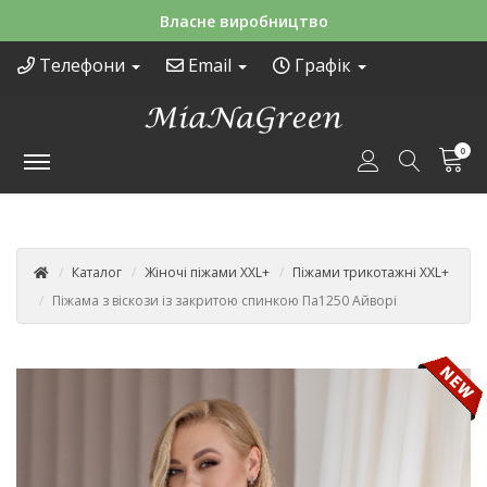
Зручні способи оплати
Телефони
Email
Графік
0
Каталог
Жіночі піжами XXL+
Піжами трикотажні XXL+
Піжама з віскози із закритою спинкою Па1250 Айворі