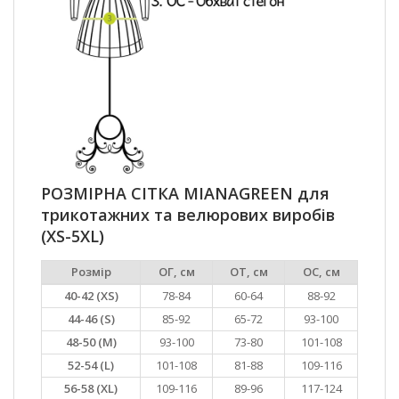
РОЗМІРНА СІТКА MIANAGREEN для
трикотажних та велюрових виробів
(XS-5XL)
Розмір
ОГ, см
ОТ, см
ОС, см
40-42 (XS)
78-84
60-64
88-92
44-46 (S)
85-92
65-72
93-100
48-50 (M)
93-100
73-80
101-108
52-54 (L)
101-108
81-88
109-116
56-58 (XL)
109-116
89-96
117-124