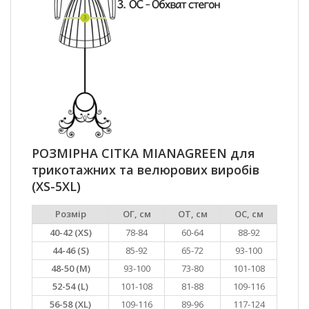
РОЗМІРНА СІТКА MIANAGREEN для
трикотажних та велюрових виробів
(XS-5XL)
Розмір
ОГ, см
ОТ, см
ОС, см
40-42 (XS)
78-84
60-64
88-92
44-46 (S)
85-92
65-72
93-100
48-50 (M)
93-100
73-80
101-108
52-54 (L)
101-108
81-88
109-116
56-58 (XL)
109-116
89-96
117-124