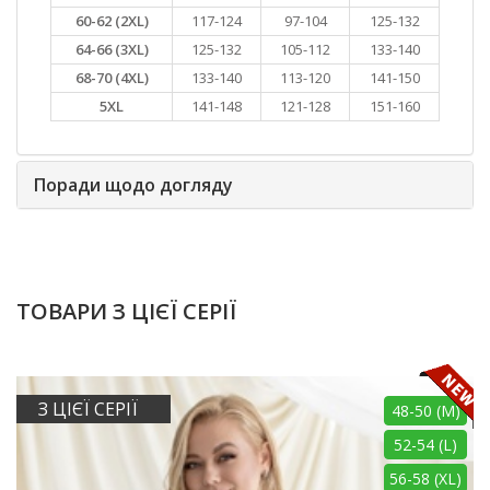
60-62 (2XL)
117-124
97-104
125-132
64-66 (3XL)
125-132
105-112
133-140
68-70 (4XL)
133-140
113-120
141-150
5XL
141-148
121-128
151-160
Поради щодо догляду
ТОВАРИ З ЦІЄЇ СЕРІЇ
З ЦІЄЇ СЕРІЇ
48-50 (M)
52-54 (L)
56-58 (XL)