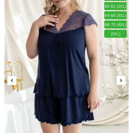
60-62 (2XL)
64-66 (3XL)
68-70 (4XL)
(5XL)