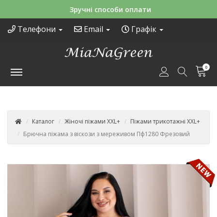
Зручні способи оплати
Телефони
Email
Графік
0
Каталог
Жіночі піжами XXL+
Піжами трикотажні XXL+
Брючна піжама з віскози з мереживом Пф1280 Фрезовий