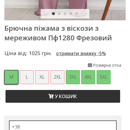
Брючна піжама з віскози з
мереживом Пф1280 Фрезовий
Ціна від:
1025
грн.
отримати знижку -5%
Розмірна сітка
M
L
XL
2XL
3XL
4XL
5XL
У КОШИК