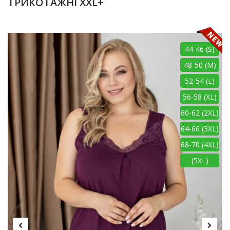
ТРИКОТАЖНІ XXL+
44-46 (S)
48-50 (M)
52-54 (L)
56-58 (XL)
60-62 (2XL)
64-66 (3XL)
68-70 (4XL)
(5XL)