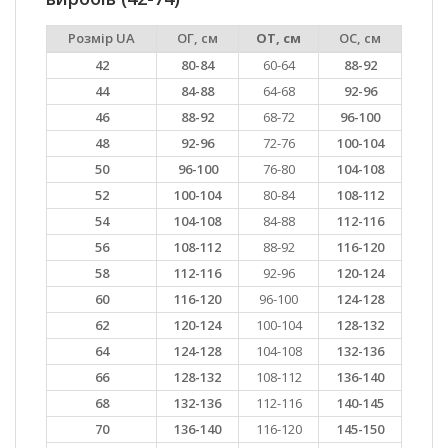
Розмір UA
ОГ, см
ОТ, см
ОС, см
42
80-84
60-64
88-92
44
84-88
64-68
92-96
46
88-92
68-72
96-100
48
92-96
72-76
100-104
50
96-100
76-80
104-108
52
100-104
80-84
108-112
54
104-108
84-88
112-116
56
108-112
88-92
116-120
58
112-116
92-96
120-124
60
116-120
96-100
124-128
62
120-124
100-104
128-132
64
124-128
104-108
132-136
66
128-132
108-112
136-140
68
132-136
112-116
140-145
70
136-140
116-120
145-150