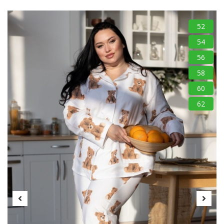
52
54
56
58
60
62