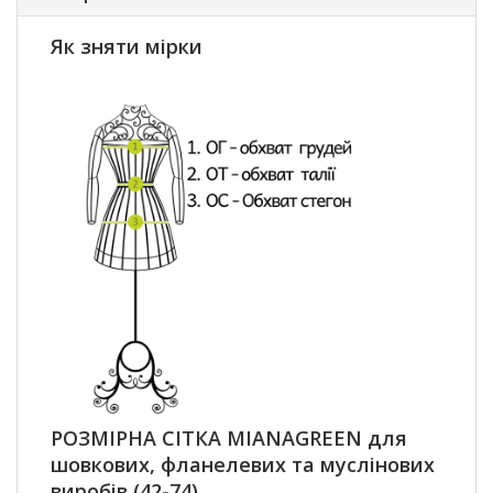
Як зняти мірки
РОЗМІРНА СІТКА MIANAGREEN для
шовкових, фланелевих та муслінових
виробів (42-74)