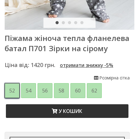
Піжама жіноча тепла фланелева
батал П701 Зірки на сірому
Ціна від:
1420
грн.
отримати знижку -5%
Розмірна сітка
52
54
56
58
60
62
У КОШИК