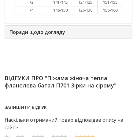
72
141-145
121-125
151-155
74
146-150
126-130
156-160
Поради щодо догляду
ВІДГУКИ ПРО "Піжама жіноча тепла
фланелева батал П701 Зірки на сірому"
ЗАЛИШИТИ ВІДГУК
Наскільки отриманий товар відповідав опису на
сайті?