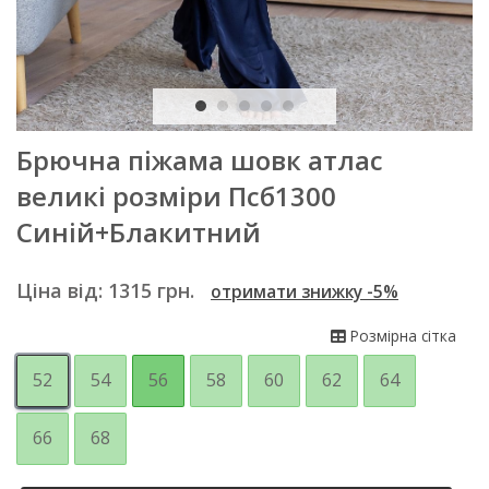
Брючна піжама шовк атлас
великі розміри Псб1300
Синій+Блакитний
Ціна від:
1315
грн.
отримати знижку -5%
Розмірна сітка
52
54
56
58
60
62
64
66
68