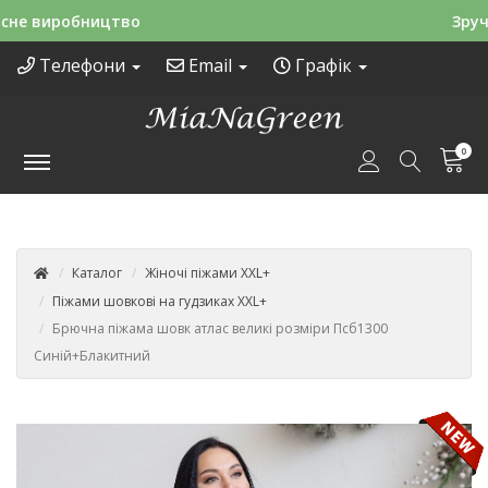
Зручні способи оплати
Телефони
Email
Графік
0
Каталог
Жіночі піжами XXL+
Піжами шовкові на гудзиках XXL+
Брючна піжама шовк атлас великі розміри Псб1300
Синій+Блакитний