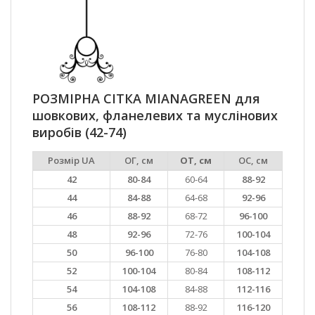
РОЗМІРНА СІТКА MIANAGREEN для
шовкових, фланелевих та муслінових
виробів (42-74)
Розмір UA
ОГ, см
ОТ, см
ОС, см
42
80-84
60-64
88-92
44
84-88
64-68
92-96
46
88-92
68-72
96-100
48
92-96
72-76
100-104
50
96-100
76-80
104-108
52
100-104
80-84
108-112
54
104-108
84-88
112-116
56
108-112
88-92
116-120