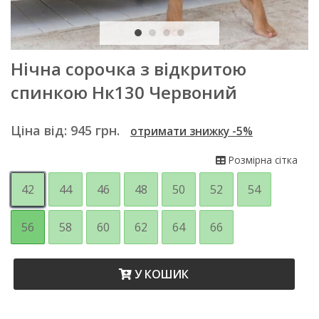
Нічна сорочка з відкритою
спинкою Нк130 Червоний
Ціна від:
945
грн.
отримати знижку -5%
Розмірна сітка
42
44
46
48
50
52
54
56
58
60
62
64
66
У КОШИК