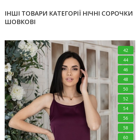
ІНШІ ТОВАРИ КАТЕГОРІЇ НІЧНІ СОРОЧКИ
ШОВКОВІ
42
44
46
48
50
52
54
56
58
60