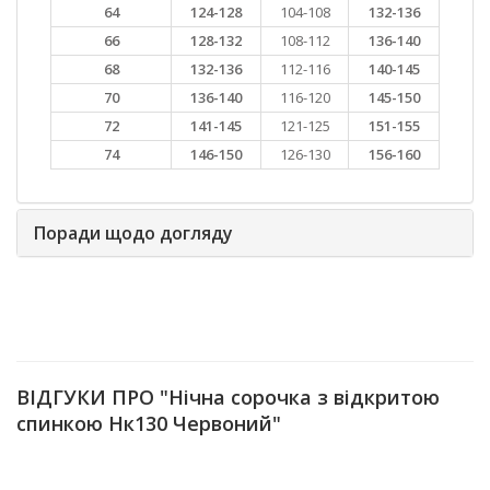
64
124-128
104-108
132-136
66
128-132
108-112
136-140
68
132-136
112-116
140-145
70
136-140
116-120
145-150
72
141-145
121-125
151-155
74
146-150
126-130
156-160
Поради щодо догляду
ВІДГУКИ ПРО "Нічна сорочка з відкритою
спинкою Нк130 Червоний"