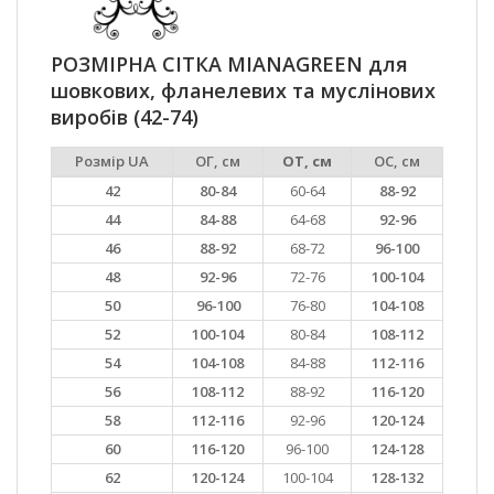
РОЗМІРНА СІТКА MIANAGREEN для
шовкових, фланелевих та муслінових
виробів (42-74)
Розмір UA
ОГ, см
ОТ, см
ОС, см
42
80-84
60-64
88-92
44
84-88
64-68
92-96
46
88-92
68-72
96-100
48
92-96
72-76
100-104
50
96-100
76-80
104-108
52
100-104
80-84
108-112
54
104-108
84-88
112-116
56
108-112
88-92
116-120
58
112-116
92-96
120-124
60
116-120
96-100
124-128
62
120-124
100-104
128-132