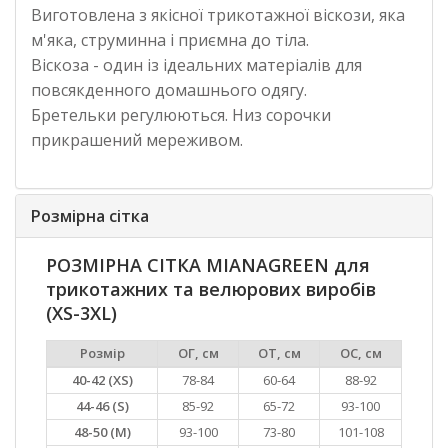
Виготовлена з якісної трикотажної віскози, яка
м'яка, струминна і приємна до тіла.
Віскоза - один із ідеальних матеріалів для
повсякденного домашнього одягу.
Бретельки регулюються. Низ сорочки
прикрашений мереживом.
Розмірна сітка
РОЗМІРНА СІТКА MIANAGREEN для
трикотажних та велюрових виробів
(XS-3XL)
Розмір
ОГ, см
ОТ, см
ОС, см
40-42 (XS)
78-84
60-64
88-92
44-46 (S)
85-92
65-72
93-100
48-50 (M)
93-100
73-80
101-108