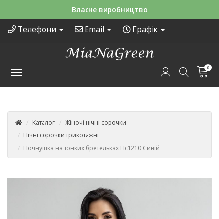
Зручні способи оплати
Телефони
Email
Графік
0
Каталог
Жіночі нічні сорочки
Нічні сорочки трикотажні
Ночнушка на тонких бретельках Нс1210 Синій