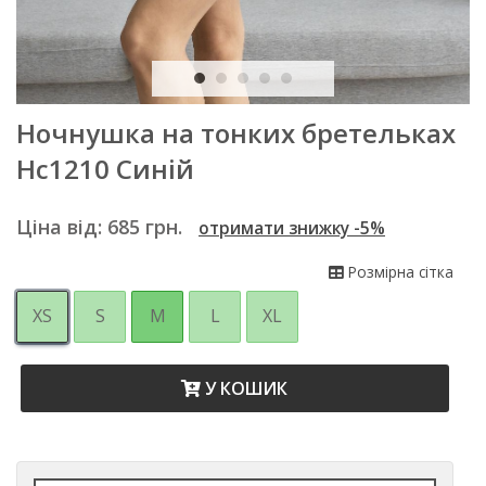
Ночнушка на тонких бретельках
Нс1210 Синій
Ціна від:
685
грн.
отримати знижку -5%
Розмірна сітка
XS
S
M
L
XL
У КОШИК