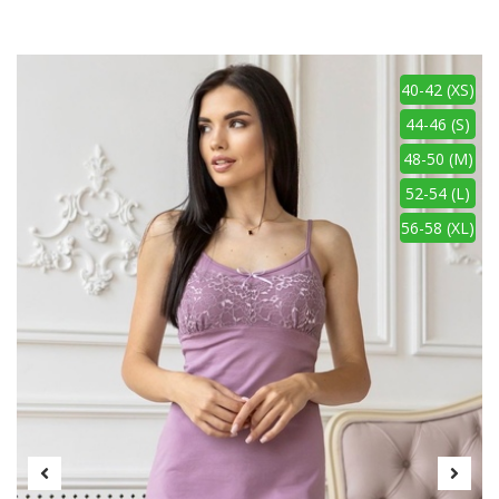
40-42 (XS)
44-46 (S)
48-50 (M)
52-54 (L)
56-58 (XL)