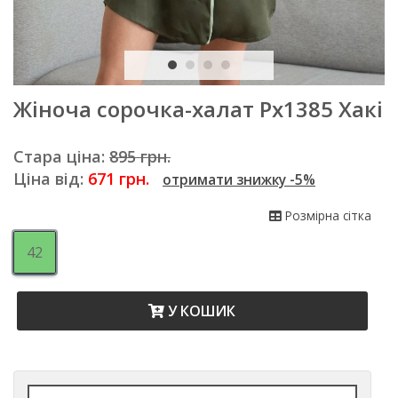
Жіноча сорочка-халат Рх1385 Хакі
Стара ціна:
895 грн.
Ціна від:
671
грн.
отримати знижку -5%
Розмірна сітка
42
У КОШИК