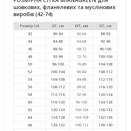
РОЗМІРНА СІТКА MIANAGREEN для
шовкових, фланелевих та муслінових
виробів (42-74)
Розмір UA
ОГ, см
ОТ, см
ОС, см
42
80-84
60-64
88-92
44
84-88
64-68
92-96
46
88-92
68-72
96-100
48
92-96
72-76
100-104
50
96-100
76-80
104-108
52
100-104
80-84
108-112
54
104-108
84-88
112-116
56
108-112
88-92
116-120
58
112-116
92-96
120-124
60
116-120
96-100
124-128
62
120-124
100-104
128-132
64
124-128
104-108
132-136
66
128-132
108-112
136-140