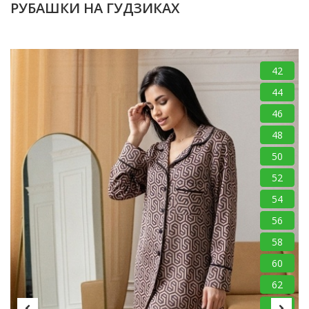
РУБАШКИ НА ГУДЗИКАХ
42
44
46
48
50
52
54
56
58
60
62
64