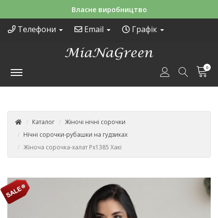
Зручні способи оплати
Телефони
Email
Графік
0
Каталог
Жіночі нічні сорочки
Нічні сорочки-рубашки на гудзиках
Жіноча сорочка-халат Рх1385 Хакі