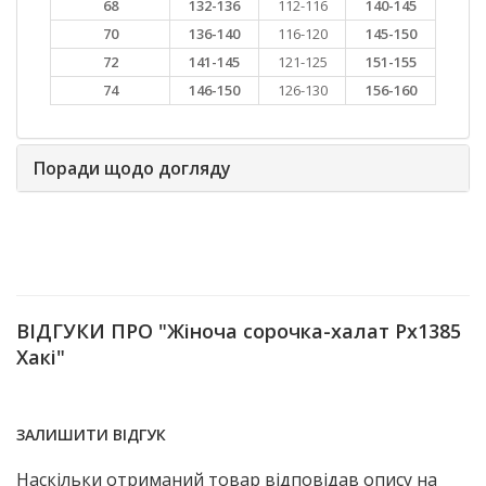
68
132-136
112-116
140-145
70
136-140
116-120
145-150
72
141-145
121-125
151-155
74
146-150
126-130
156-160
Поради щодо догляду
ВІДГУКИ ПРО "Жіноча сорочка-халат Рх1385
Хакі"
ЗАЛИШИТИ ВІДГУК
Наскільки отриманий товар відповідав опису на