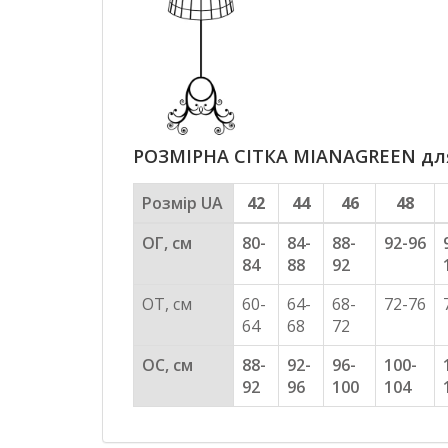
РОЗМІРНА СІТКА MIANAGREEN для 
Розмір UA
42
44
46
48
ОГ, см
80-
84-
88-
92-96
84
88
92
ОТ, см
60-
64-
68-
72-76
64
68
72
ОС, см
88-
92-
96-
100-
92
96
100
104