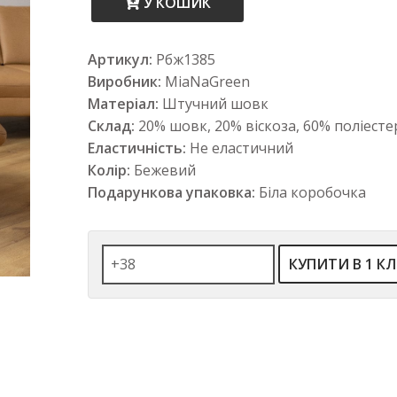
У КОШИК
Артикул:
Рбж1385
Виробник:
MiaNaGreen
Матеріал:
Штучний шовк
Склад:
20% шовк, 20% віскоза, 60% поліесте
Еластичність:
Не еластичний
Колір:
Бежевий
Подарункова упаковка:
Біла коробочка
КУПИТИ В 1 КЛ