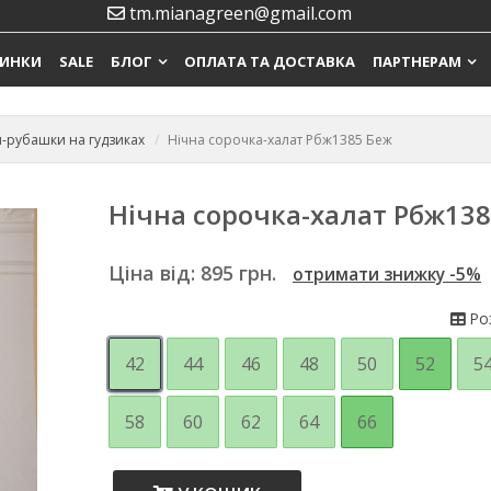
tm.mianagreen@gmail.com
ИНКИ
SALE
БЛОГ
ОПЛАТА ТА ДОСТАВКА
ПАРТНЕРАМ
и-рубашки на гудзиках
Нічна сорочка-халат Рбж1385 Беж
Нічна сорочка-халат Рбж13
Ціна від:
895
грн.
отримати знижку -5%
Роз
42
44
46
48
50
52
5
58
60
62
64
66