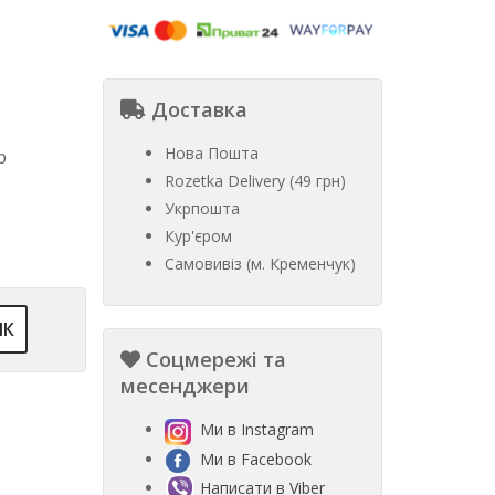
Доставка
Нова Пошта
р
Rozetka Delivery (49 грн)
Укрпошта
Кур'єром
Самовивіз (м. Кременчук)
ІК
Соцмережі та
месенджери
Ми в Instagram
Ми в Facebook
Написати в Viber