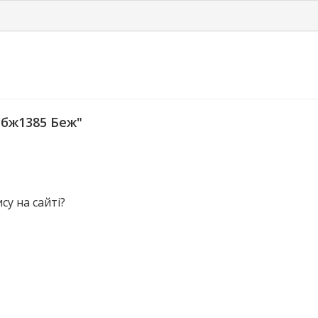
Рбж1385 Беж"
у на сайті?