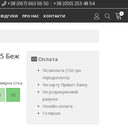
+38 (067) 663 06 50
|
+38 (050) 253 48 54
0
ВІДГУКИ
ПРО НАС
КОНТАКТИ
85 Беж
Оплата
Післяплата (150 грн
передоплата)
мірна сітка
На карту Приват Банку
На розрахунковий
4
56
рахунок
Онлайн-оплата
Готівкою