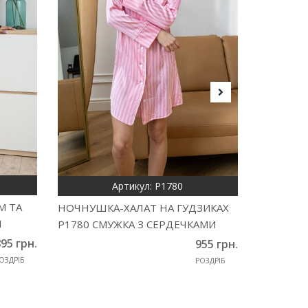
Артикул: Р1780
М ТА
НОЧНУШКА-ХАЛАТ НА ГУДЗИКАХ
РУБАШКА
Й
Р1780 СМУЖКА З СЕРДЕЧКАМИ
Р1480 С
95 грн.
955 грн.
ОЗДРІБ
РОЗДРІБ