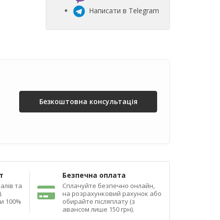
Написати в Telegram
Безкоштовна консультація
т
Безпечна оплата
алів та
Сплачуйте безпечно онлайн,
.
на розрахунковий рахунок або
ди 100%
обирайте післяплату (з
авансом лише 150 грн).