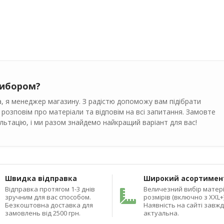
вибором?
, я менеджер магазину. З радістю допоможу вам підібрати
 розповім про матеріали та відповім на всі запитання. Замовте
ьтацію, і ми разом знайдемо найкращий варіант для вас!
Швидка відправка
Широкий асортимен
Відправка протягом 1-3 днів
Величезний вибір матері
зручним для вас способом.
розмірів (включно з XXL+)
Безкоштовна доставка для
Наявність на сайті завж
замовлень від 2500 грн.
актуальна.