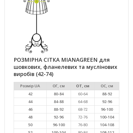
РОЗМІРНА СІТКА MIANAGREEN для
шовкових, фланелевих та муслінових
виробів (42-74)
Розмір UA
ОГ, см
ОТ, см
ОС, см
42
80-84
60-64
88-92
44
84-88
64-68
92-96
46
88-92
68-72
96-100
48
92-96
72-76
100-104
50
96-100
76-80
104-108
52
100-104
80-84
108-112