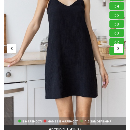
54
56
58
60
62
64
в наявності
немає в наявності
під замовлення
Артикул: Нч1807