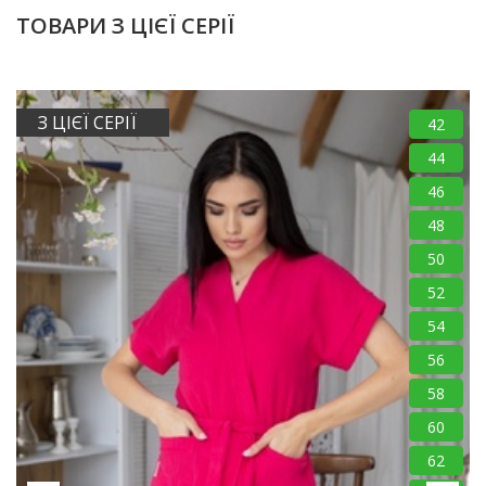
ТОВАРИ З ЦІЄЇ СЕРІЇ
З ЦІЄЇ СЕРІЇ
42
44
46
48
50
52
54
56
58
60
62