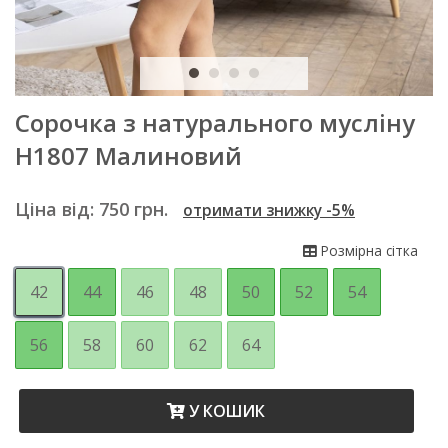
Сорочка з натурального мусліну
Н1807 Малиновий
Ціна від:
750
грн.
отримати знижку -5%
Розмірна сітка
42
44
46
48
50
52
54
56
58
60
62
64
У КОШИК