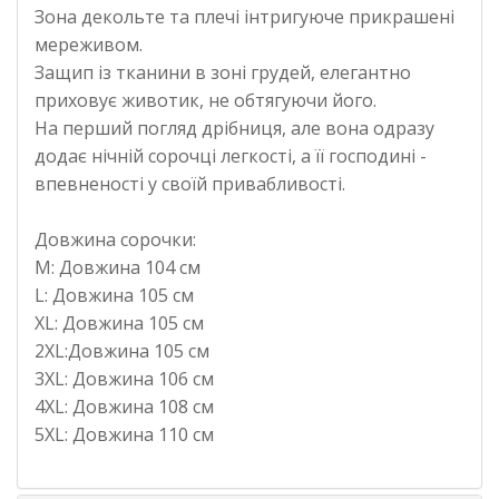
Зона декольте та плечі інтригуюче прикрашені
мереживом.
Защип із тканини в зоні грудей, елегантно
приховує животик, не обтягуючи його.
На перший погляд дрібниця, але вона одразу
додає нічній сорочці легкості, а її господині -
впевненості у своїй привабливості.
Довжина сорочки:
M: Довжина 104 см
L: Довжина 105 см
XL: Довжина 105 см
2XL:Довжина 105 см
3XL: Довжина 106 см
4XL: Довжина 108 см
5XL: Довжина 110 см