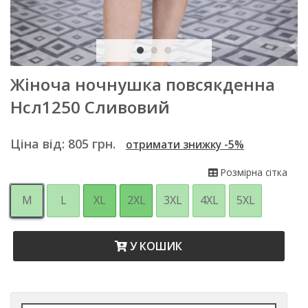
Жіноча ночнушка повсякденна
Нсл1250 Сливовий
Ціна від:
805
грн.
отримати знижку -5%
Розмірна сітка
M
L
XL
2XL
3XL
4XL
5XL
У КОШИК