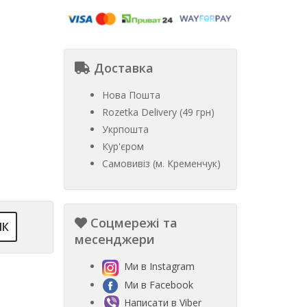
Доставка
Нова Пошта
Rozetka Delivery (49 грн)
Укрпошта
Кур'єром
Самовивіз (м. Кременчук)
Соцмережі та
ІК
месенджери
Ми в Instagram
Ми в Facebook
Написати в Viber