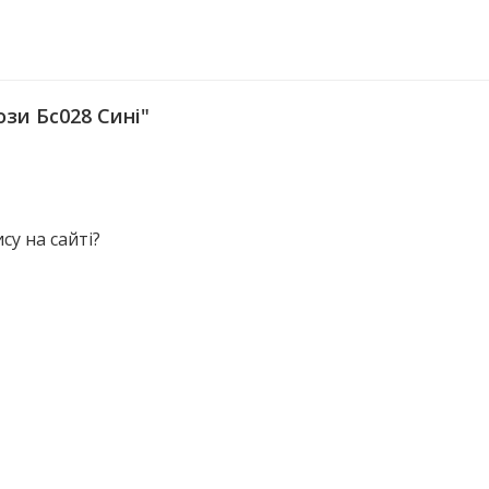
зи Бс028 Сині"
у на сайті?