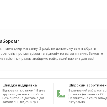
вибором?
, я менеджер магазину. З радістю допоможу вам підібрати
 розповім про матеріали та відповім на всі запитання. Замовте
ьтацію, і ми разом знайдемо найкращий варіант для вас!
Швидка відправка
Широкий асортимен
Відправка протягом 1-3 днів
Величезний вибір матері
зручним для вас способом.
розмірів (включно з XXL+)
Безкоштовна доставка для
Наявність на сайті завж
замовлень від 2500 грн.
актуальна.