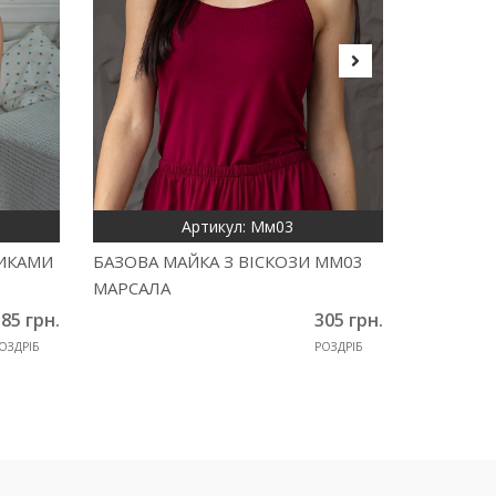
Артикул: Мм03
СИКАМИ
БАЗОВА МАЙКА З ВІСКОЗИ ММ03
БАЗОВА 
МАРСАЛА
ЧОРНИЙ
85 грн.
305 грн.
ОЗДРІБ
РОЗДРІБ