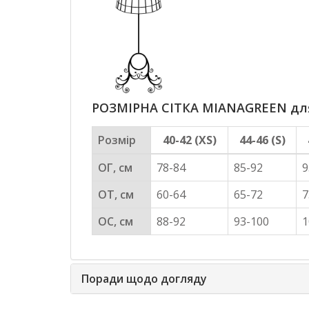
РОЗМІРНА СІТКА MIANAGREEN для 
Розмір
40-42 (XS)
44-46 (S)
ОГ, см
78-84
85-92
9
ОТ, см
60-64
65-72
7
ОС, см
88-92
93-100
1
Поради щодо догляду