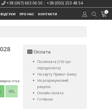
+38 (067) 663 06 50
|
+38 (050) 253 48 54
0
ВІДГУКИ
ПРО НАС
КОНТАКТИ
с028
Оплата
Післяплата (150 грн
передоплата)
На карту Приват Банку
На розрахунковий
мірна сітка
рахунок
L
4XL
Онлайн-оплата
Готівкою