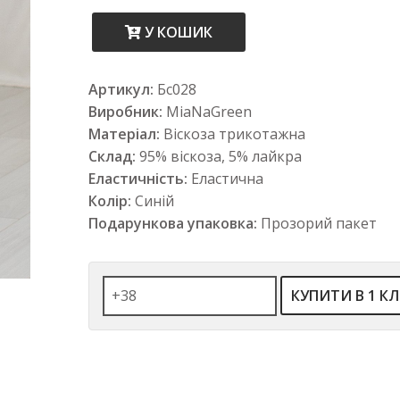
У КОШИК
Артикул:
Бс028
Виробник:
MiaNaGreen
Матеріал:
Віскоза трикотажна
Склад:
95% віскоза, 5% лайкра
Еластичність:
Еластична
Колір:
Синій
Подарункова упаковка:
Прозорий пакет
КУПИТИ В 1 КЛ