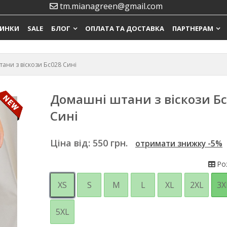
tm.mianagreen@gmail.com
ИНКИ
SALE
БЛОГ
ОПЛАТА ТА ДОСТАВКА
ПАРТНЕРАМ
ани з віскози Бс028 Сині
Домашні штани з віскози Б
Сині
Ціна від:
550
грн.
отримати знижку -5%
Роз
XS
S
M
L
XL
2XL
3X
5XL