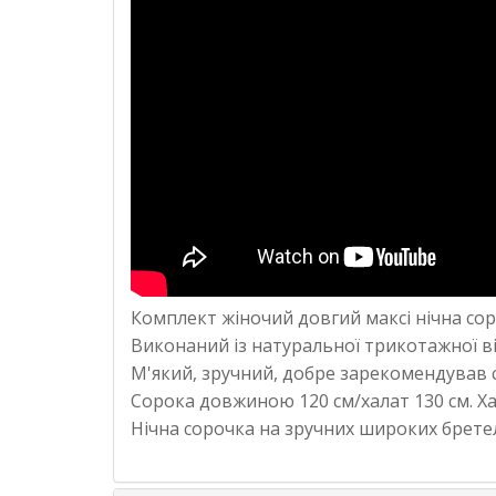
Комплект жіночий
довгий максі нічна со
Виконаний із натуральної трикотажної ві
М'який, зручний, добре зарекомендував 
Сорока довжиною 120 см/халат 130 см. Х
Нічна сорочка на зручних широких бретеля