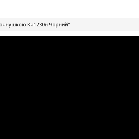
 ночнушкою Кч1230н Чорний"