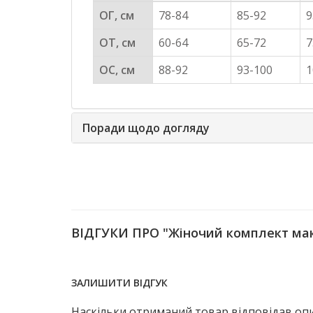
ОГ, см
78-84
85-92
9
ОТ, см
60-64
65-72
7
ОС, см
88-92
93-100
1
Поради щодо догляду
ВІДГУКИ ПРО "Жіночий комплект мак
ЗАЛИШИТИ ВІДГУК
Наскільки отриманий товар відповідав опис