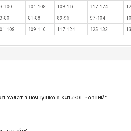
3-100
101-108
109-116
117-124
1
3-80
81-88
89-96
97-104
1
01-108
109-116
117-124
125-132
1
сі халат з ночнушкою Кч1230н Чорний"
у на сайті?