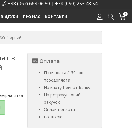
+38 (067) 663 06 50
|
+38 (050) 253 48 54
0
ВІДГУКИ
ПРО НАС
КОНТАКТИ
230н Чорний
ат з
Оплата
й
Післяплата (150 грн
передоплата)
%
На карту Приват Банку
На розрахунковий
мірна сітка
рахунок
L
Онлайн-оплата
Готівкою