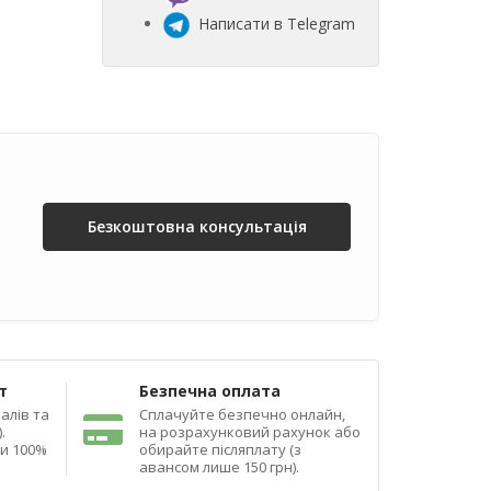
Написати в Telegram
Безкоштовна консультація
т
Безпечна оплата
алів та
Сплачуйте безпечно онлайн,
.
на розрахунковий рахунок або
ди 100%
обирайте післяплату (з
авансом лише 150 грн).