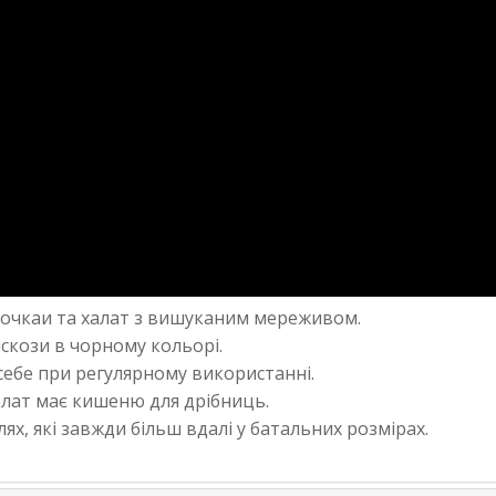
рочкаи та халат з вишуканим мереживом.
скози в чорному кольорі.
себе при регулярному використанні.
алат має кишеню для дрібниць.
х, які завжди більш вдалі у батальних розмірах.