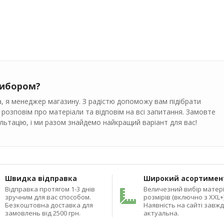
вибором?
, я менеджер магазину. З радістю допоможу вам підібрати
 розповім про матеріали та відповім на всі запитання. Замовте
ьтацію, і ми разом знайдемо найкращий варіант для вас!
Швидка відправка
Широкий асортимен
Відправка протягом 1-3 днів
Величезний вибір матері
зручним для вас способом.
розмірів (включно з XXL+)
Безкоштовна доставка для
Наявність на сайті завж
замовлень від 2500 грн.
актуальна.