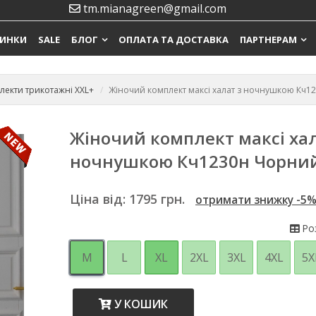
tm.mianagreen@gmail.com
ИНКИ
SALE
БЛОГ
ОПЛАТА ТА ДОСТАВКА
ПАРТНЕРАМ
лекти трикотажні XXL+
Жіночий комплект максі халат з ночнушкою Кч1
Жіночий комплект максі хал
ночнушкою Кч1230н Чорни
Ціна від:
1795
грн.
отримати знижку -5
Роз
M
L
XL
2XL
3XL
4XL
5X
У КОШИК