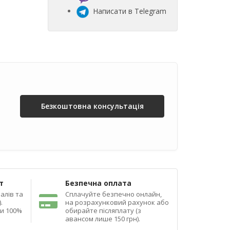
Написати в Telegram
Безкоштовна консультація
т
Безпечна оплата
алів та
Сплачуйте безпечно онлайн,
.
на розрахунковий рахунок або
ди 100%
обирайте післяплату (з
авансом лише 150 грн).