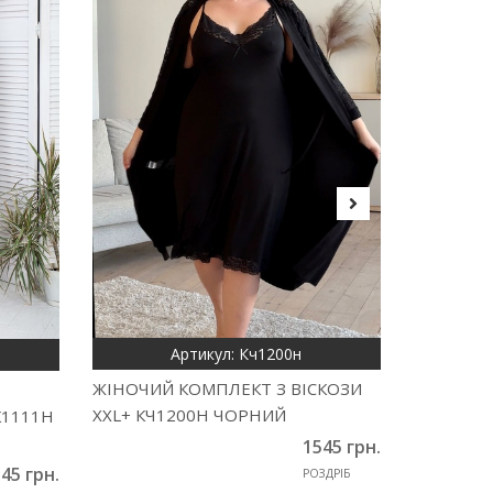
Артикул: Кч1200н
ЖІНОЧИЙ КОМПЛЕКТ З ВІСКОЗИ
КОРОЛІВ
XXL+ КЧ1200Н ЧОРНИЙ
К1111Н
ДОМУ БА
1545 грн.
45 грн.
РОЗДРІБ