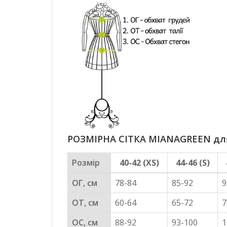
РОЗМІРНА СІТКА MIANAGREEN для 
Розмір
40-42 (XS)
44-46 (S)
ОГ, см
78-84
85-92
9
ОТ, см
60-64
65-72
7
ОС, см
88-92
93-100
1