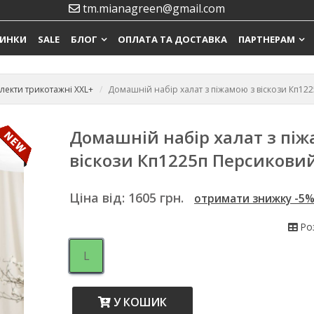
tm.mianagreen@gmail.com
ИНКИ
SALE
БЛОГ
ОПЛАТА ТА ДОСТАВКА
ПАРТНЕРАМ
лекти трикотажні XXL+
Домашній набір халат з піжамою з віскози Кп12
Домашній набір халат з піж
віскози Кп1225п Персикови
Ціна від:
1605
грн.
отримати знижку -5
Роз
L
У КОШИК