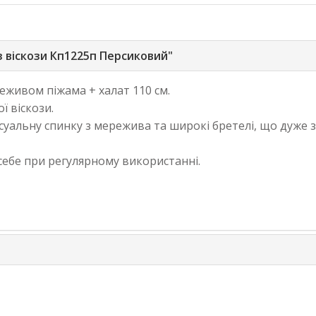
з віскози Кп1225п Персиковий"
еживом піжама + халат 110 см.
ї віскози.
уальну спинку з мережива та широкі бретелі, що дуже зр
себе при регулярному використанні.