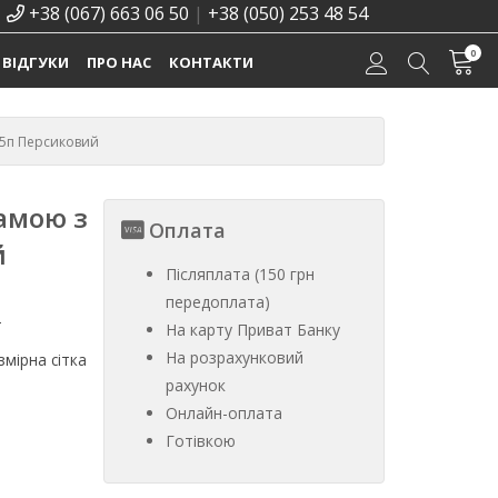
+38 (067) 663 06 50
|
+38 (050) 253 48 54
0
ВІДГУКИ
ПРО НАС
КОНТАКТИ
25п Персиковий
амою з
Оплата
й
Післяплата (150 грн
передоплата)
%
На карту Приват Банку
На розрахунковий
мірна сітка
рахунок
Онлайн-оплата
Готівкою