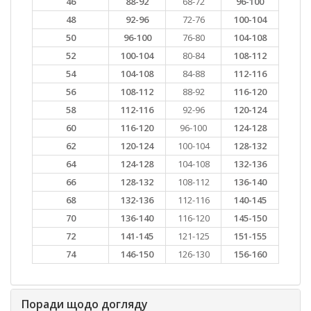
46
88-92
68-72
96-100
48
92-96
72-76
100-104
50
96-100
76-80
104-108
52
100-104
80-84
108-112
54
104-108
84-88
112-116
56
108-112
88-92
116-120
58
112-116
92-96
120-124
60
116-120
96-100
124-128
62
120-124
100-104
128-132
64
124-128
104-108
132-136
66
128-132
108-112
136-140
68
132-136
112-116
140-145
70
136-140
116-120
145-150
72
141-145
121-125
151-155
74
146-150
126-130
156-160
Поради щодо догляду