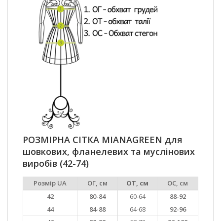
РОЗМІРНА СІТКА MIANAGREEN для
шовкових, фланелевих та муслінових
виробів (42-74)
Розмір UA
ОГ, см
ОТ, см
ОС, см
42
80-84
60-64
88-92
44
84-88
64-68
92-96