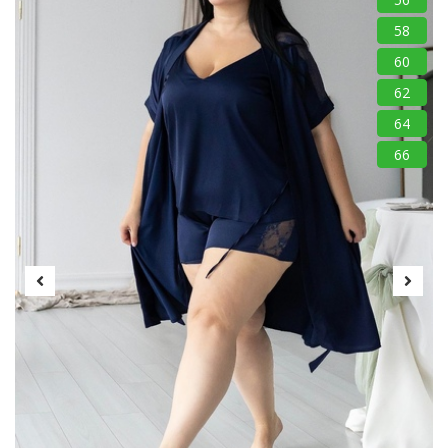
58
60
62
64
66