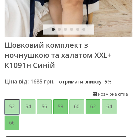
Шовковий комплект з
ночнушкою та халатом XXL+
К1091н Синій
Ціна від:
1685
грн.
отримати знижку -5%
Розмірна сітка
52
54
56
58
60
62
64
66