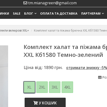
tm.mianagreen@gmail.com
ИНКИ
SALE
БЛОГ
ОПЛАТА ТА ДОСТАВКА
ПАРТНЕРАМ
лекти велюрові XXL+
Комплект халат та піжама брючна XXL Кб1580 Тем
Комплект халат та піжама 
XXL Кб1580 Темно-зелений
Ціна від:
1890
грн.
отримати знижку -5
Роз
XL
2XL
3XL
4XL
У КОШИК