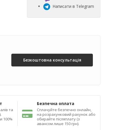
Написати в Telegram
Безкоштовна консультація
т
Безпечна оплата
алів та
Сплачуйте безпечно онлайн,
.
на розрахунковий рахунок або
ди 100%
обирайте післяплату (з
авансом лише 150 грн).