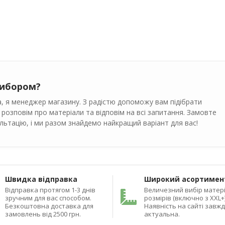
вибором?
, я менеджер магазину. З радістю допоможу вам підібрати
 розповім про матеріали та відповім на всі запитання. Замовте
ьтацію, і ми разом знайдемо найкращий варіант для вас!
Швидка відправка
Широкий асортимен
Відправка протягом 1-3 днів
Величезний вибір матері
зручним для вас способом.
розмірів (включно з XXL+)
Безкоштовна доставка для
Наявність на сайті завж
замовлень від 2500 грн.
актуальна.