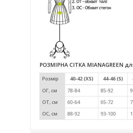
РОЗМІРНА СІТКА MIANAGREEN для 
Розмір
40-42 (XS)
44-46 (S)
ОГ, см
78-84
85-92
9
ОТ, см
60-64
65-72
7
ОС, см
88-92
93-100
1