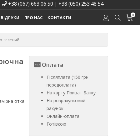
+38 (067) 663 06 50
|
+38 (050) 253 48 54
0
ВІДГУКИ
ПРО НАС
КОНТАКТИ
но-зелений
брючна
Оплата
Післяплата (150 грн
передоплата)
%
На карту Приват Банку
На розрахунковий
мірна сітка
рахунок
Онлайн-оплата
Готівкою