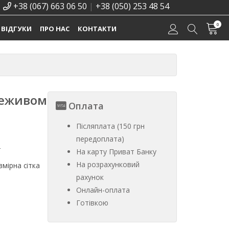
+38 (067) 663 06 50
|
+38 (050) 253 48 54
0
ВІДГУКИ
ПРО НАС
КОНТАКТИ
реживом
Оплата
Післяплата (150 грн
передоплата)
%
На карту Приват Банку
На розрахунковий
мірна сітка
рахунок
Онлайн-оплата
Готівкою