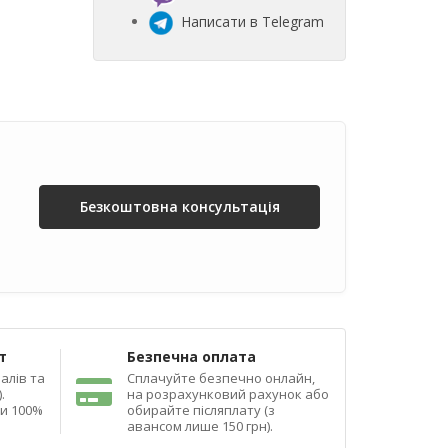
Написати в Telegram
Безкоштовна консультація
т
Безпечна оплата
алів та
Сплачуйте безпечно онлайн,
.
на розрахунковий рахунок або
ди 100%
обирайте післяплату (з
авансом лише 150 грн).