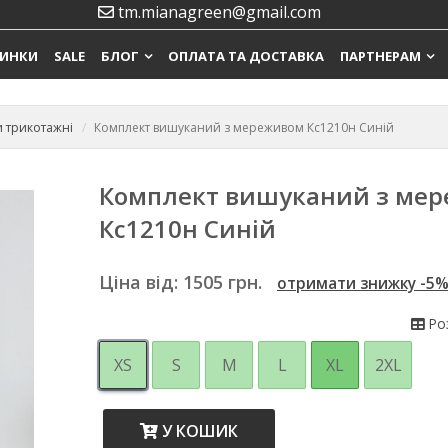
tm.mianagreen@gmail.com
ИНКИ
SALE
БЛОГ
ОПЛАТА ТА ДОСТАВКА
ПАРТНЕРАМ
 трикотажні
Комплект вишуканий з мереживом Кс1210н Синій
Комплект вишуканий з ме
Кс1210н Синій
Ціна від:
1505
грн.
отримати знижку -5
Роз
XS
S
M
L
XL
2XL
У КОШИК