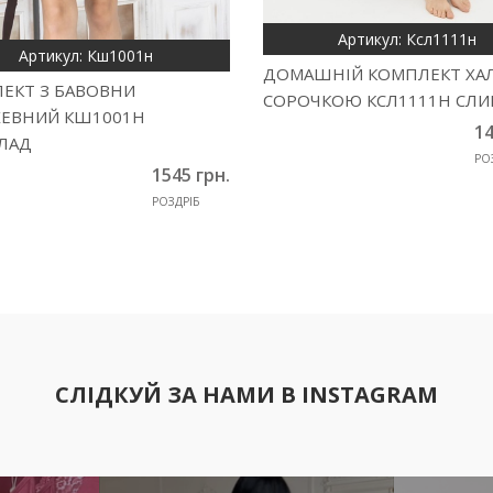
Артикул: Ксл1111н
Артикул: Кш1001н
ДОМАШНІЙ КОМПЛЕКТ ХАЛ
ЕКТ З БАВОВНИ
СОРОЧКОЮ КСЛ1111Н СЛ
ЕВНИЙ КШ1001Н
14
ЛАД
РО
1545 грн.
РОЗДРІБ
СЛІДКУЙ ЗА НАМИ В INSTAGRAM