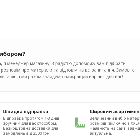
вибором?
, я менеджер магазину. З радістю допоможу вам підібрати
 розповім про матеріали та відповім на всі запитання. Замовте
ьтацію, і ми разом знайдемо найкращий варіант для вас!
Швидка відправка
Широкий асортимен
Відправка протягом 1-3 днів
Величезний вибір матері
зручним для вас способом.
розмірів (включно з XXL+)
Безкоштовна доставка для
Наявність на сайті завж
замовлень від 2500 грн.
актуальна.