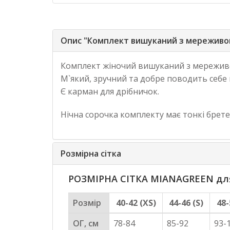
Опис "Комплект вишуканий з мереживом
Комплект жіночий вишуканий з мереживом
М`який, зручний та добре поводить себе
Є карман для дрібничок.
Нічна сорочка комплекту має тонкі брет
Розмірна сітка
РОЗМІРНА СІТКА MIANAGREEN для 
Розмір
40-42 (XS)
44-46 (S)
48-
ОГ, см
78-84
85-92
93-