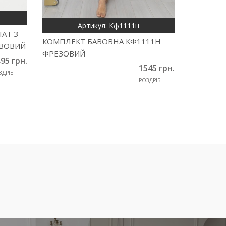
Артикул: Кф1111н
АТ З
КОМПЛЕКТ БАВОВНА КФ1111Н
НІЧНА СО
ИВОВИЙ
ФРЕЗОВИЙ
ВІСКОЗИ
95 грн.
1545 грн.
1415 грн.
ЗДРІБ
РОЗДРІБ
СТАРА