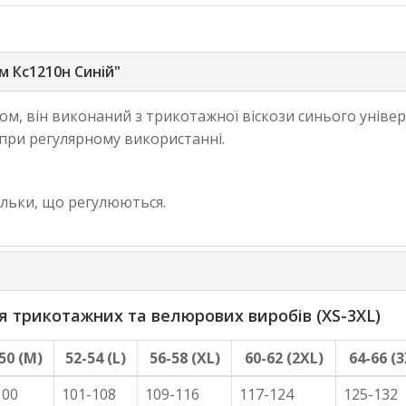
 Кс1210н Синій"
, він виконаний з трикотажної віскози синього універ
 при регулярному використанні.
ельки, що регулюються.
трикотажних та велюрових виробів (XS-3XL)
50 (M)
52-54 (L)
56-58 (XL)
60-62 (2XL)
64-66 (3
100
101-108
109-116
117-124
125-132