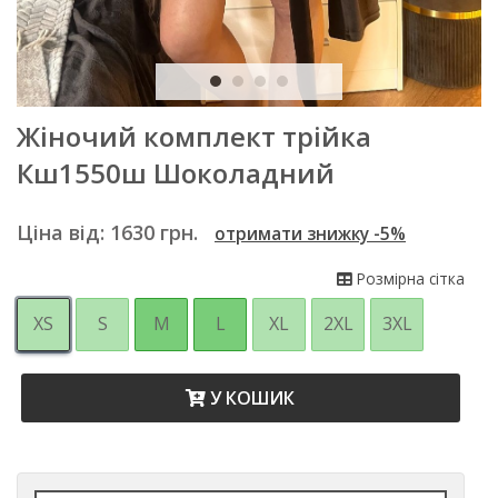
Жіночий комплект трійка
Кш1550ш Шоколадний
Ціна від:
1630
грн.
отримати знижку -5%
Розмірна сітка
XS
S
M
L
XL
2XL
3XL
У КОШИК