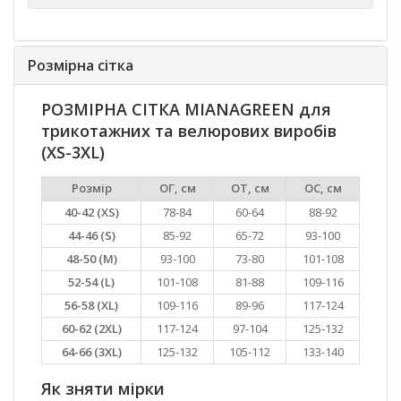
Розмірна сітка
РОЗМІРНА СІТКА MIANAGREEN для
трикотажних та велюрових виробів
(XS-3XL)
Розмір
ОГ, см
ОТ, см
ОС, см
40-42 (XS)
78-84
60-64
88-92
44-46 (S)
85-92
65-72
93-100
48-50 (M)
93-100
73-80
101-108
52-54 (L)
101-108
81-88
109-116
56-58 (XL)
109-116
89-96
117-124
60-62 (2XL)
117-124
97-104
125-132
64-66 (3XL)
125-132
105-112
133-140
Як зняти мірки