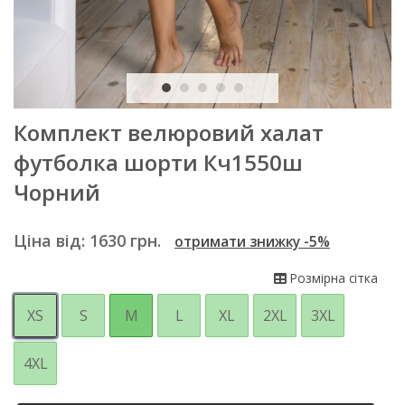
Комплект велюровий халат
футболка шорти Кч1550ш
Чорний
Ціна від:
1630
грн.
отримати знижку -5%
Розмірна сітка
XS
S
M
L
XL
2XL
3XL
4XL