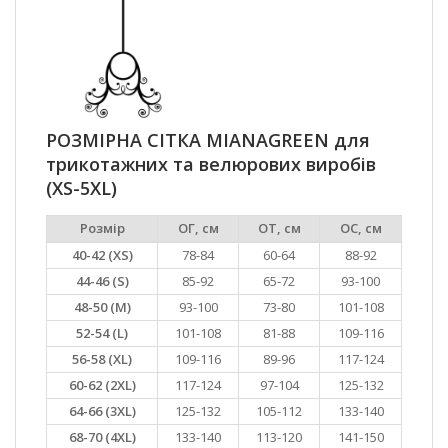
РОЗМІРНА СІТКА MIANAGREEN для
трикотажних та велюрових виробів
(XS-5XL)
Розмір
ОГ, см
ОТ, см
ОС, см
40-42 (XS)
78-84
60-64
88-92
44-46 (S)
85-92
65-72
93-100
48-50 (M)
93-100
73-80
101-108
52-54 (L)
101-108
81-88
109-116
56-58 (XL)
109-116
89-96
117-124
60-62 (2XL)
117-124
97-104
125-132
64-66 (3XL)
125-132
105-112
133-140
68-70 (4XL)
133-140
113-120
141-150