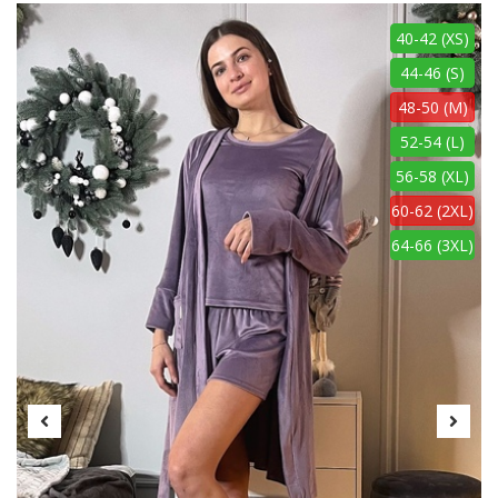
40-42 (XS)
44-46 (S)
48-50 (M)
52-54 (L)
56-58 (XL)
60-62 (2XL)
64-66 (3XL)