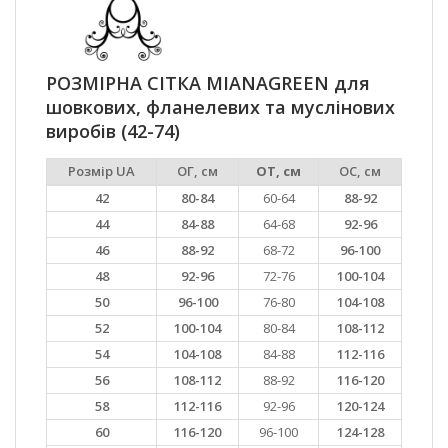
РОЗМІРНА СІТКА MIANAGREEN для
шовкових, фланелевих та муслінових
виробів (42-74)
Розмір UA
ОГ, см
ОТ, см
ОС, см
42
80-84
60-64
88-92
44
84-88
64-68
92-96
46
88-92
68-72
96-100
48
92-96
72-76
100-104
50
96-100
76-80
104-108
52
100-104
80-84
108-112
54
104-108
84-88
112-116
56
108-112
88-92
116-120
58
112-116
92-96
120-124
60
116-120
96-100
124-128