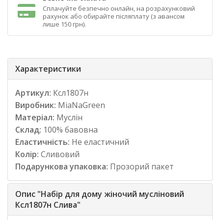
Сплачуйте безпечно онлайн, на розрахунковий
рахунок або обирайте післяплату (з авансом
лише 150 грн).
Характеристики
Артикул:
Ксл1807н
Виробник:
MiaNaGreen
Матеріал:
Муслін
Склад:
100% бавовна
Еластичність:
Не еластичний
Колір:
Сливовий
Подарункова упаковка:
Прозорий пакет
Опис "Набір для дому жіночий мусліновий
Ксл1807н Слива"