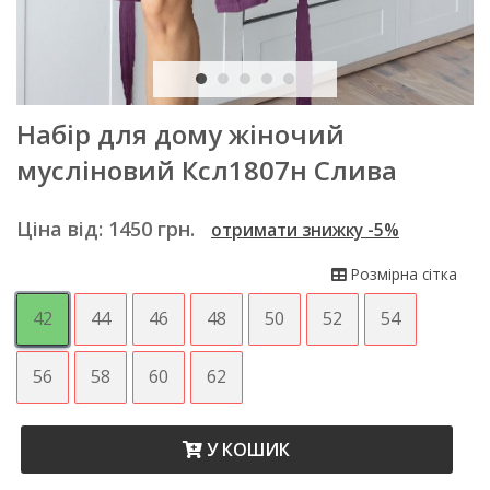
Набір для дому жіночий
мусліновий Ксл1807н Слива
Ціна від:
1450
грн.
отримати знижку -5%
Розмірна сітка
42
44
46
48
50
52
54
56
58
60
62
У КОШИК