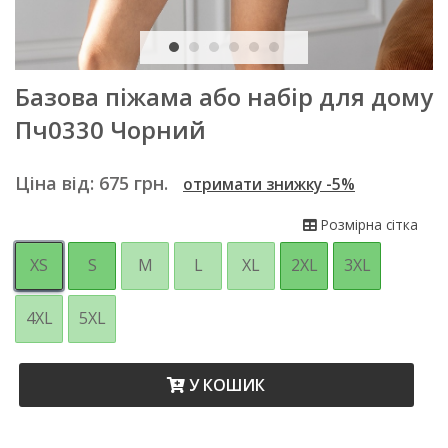
Базова піжама або набір для дому
Пч0330 Чорний
Ціна від:
675
грн.
отримати знижку -5%
Розмірна сітка
XS
S
M
L
XL
2XL
3XL
4XL
5XL
У КОШИК