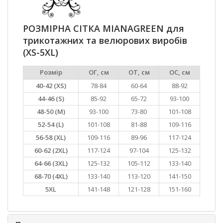
РОЗМІРНА СІТКА MIANAGREEN для
трикотажних та велюрових виробів
(XS-5XL)
Розмір
ОГ, см
ОТ, см
ОС, см
40-42 (XS)
78-84
60-64
88-92
44-46 (S)
85-92
65-72
93-100
48-50 (M)
93-100
73-80
101-108
52-54 (L)
101-108
81-88
109-116
56-58 (XL)
109-116
89-96
117-124
60-62 (2XL)
117-124
97-104
125-132
64-66 (3XL)
125-132
105-112
133-140
68-70 (4XL)
133-140
113-120
141-150
5XL
141-148
121-128
151-160