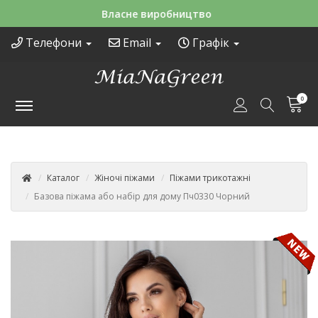
Зручні способи оплати
Телефони
Email
Графік
0
Каталог
Жіночі піжами
Піжами трикотажні
Базова піжама або набір для дому Пч0330 Чорний