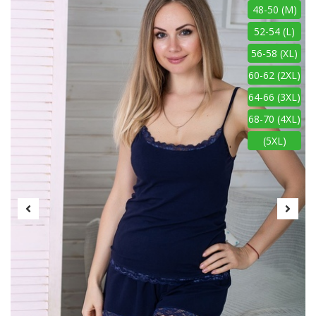
48-50 (M)
52-54 (L)
56-58 (XL)
60-62 (2XL)
64-66 (3XL)
68-70 (4XL)
(5XL)