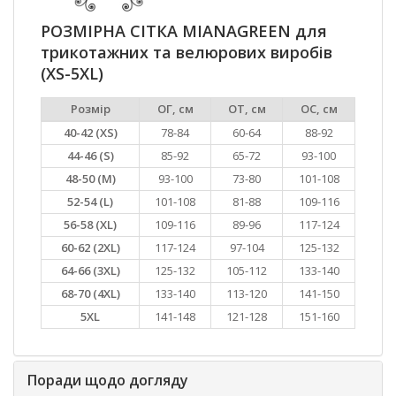
РОЗМІРНА СІТКА MIANAGREEN для
трикотажних та велюрових виробів
(XS-5XL)
Розмір
ОГ, см
ОТ, см
ОС, см
40-42 (XS)
78-84
60-64
88-92
44-46 (S)
85-92
65-72
93-100
48-50 (M)
93-100
73-80
101-108
52-54 (L)
101-108
81-88
109-116
56-58 (XL)
109-116
89-96
117-124
60-62 (2XL)
117-124
97-104
125-132
64-66 (3XL)
125-132
105-112
133-140
68-70 (4XL)
133-140
113-120
141-150
5XL
141-148
121-128
151-160
Поради щодо догляду