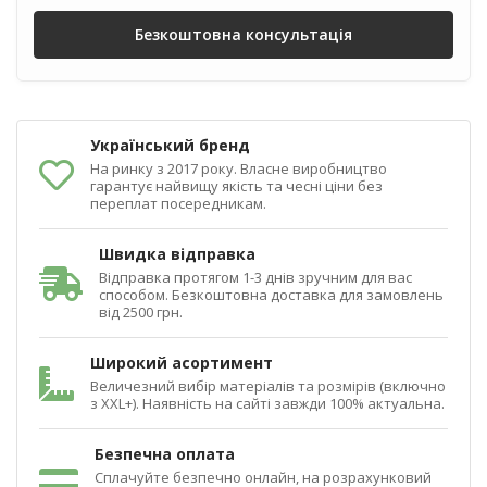
Безкоштовна консультація
Український бренд
На ринку з 2017 року. Власне виробництво
гарантує найвищу якість та чесні ціни без
переплат посередникам.
Швидка відправка
Відправка протягом 1-3 днів зручним для вас
способом. Безкоштовна доставка для замовлень
від 2500 грн.
Широкий асортимент
Величезний вибір матеріалів та розмірів (включно
з XXL+). Наявність на сайті завжди 100% актуальна.
Безпечна оплата
Сплачуйте безпечно онлайн, на розрахунковий