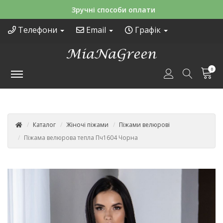
Зручні способи оплати
Телефони
Email
Графік
0
Каталог
Жіночі піжами
Піжами велюрові
Піжама велюрова тепла Пч1604 Чорна