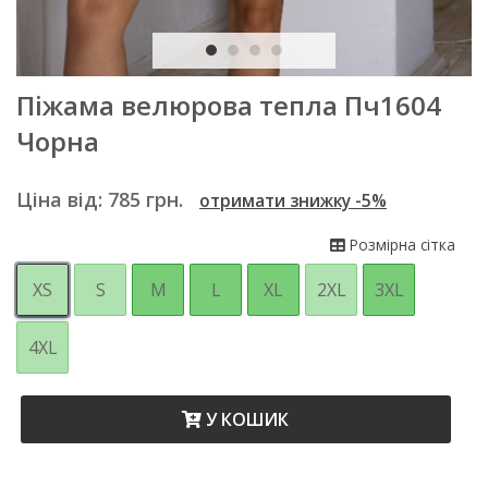
Піжама велюрова тепла Пч1604
Чорна
Ціна від:
785
грн.
отримати знижку -5%
Розмірна сітка
XS
S
M
L
XL
2XL
3XL
4XL
У КОШИК