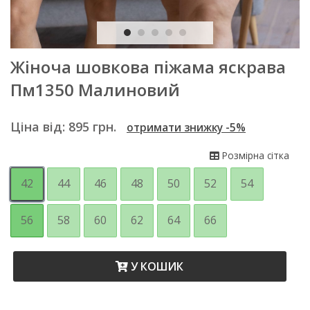
Жіноча шовкова піжама яскрава
Пм1350 Малиновий
Ціна від:
895
грн.
отримати знижку -5%
Розмірна сітка
42
44
46
48
50
52
54
56
58
60
62
64
66
У КОШИК