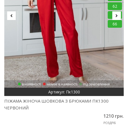
62
64
66
в наявності
немає в наявності
під замовлення
Артикул: Пк1300
ПІЖАМА ЖІНОЧА ШОВКОВА З БРЮКАМИ ПК1300
ЧЕРВОНИЙ
1210 грн.
РОЗДРІБ