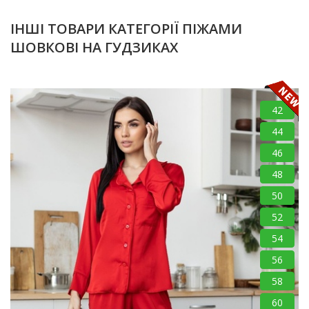
ІНШІ ТОВАРИ КАТЕГОРІЇ ПІЖАМИ
ШОВКОВІ НА ГУДЗИКАХ
42
44
46
48
50
52
54
56
58
60