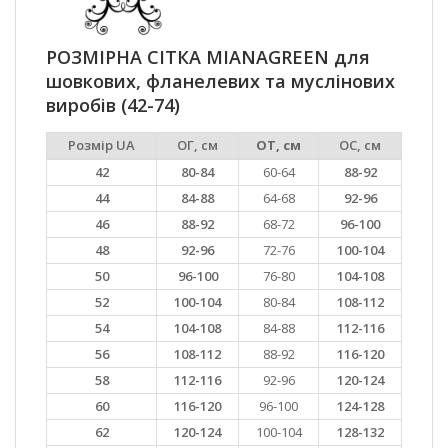
РОЗМІРНА СІТКА MIANAGREEN для
шовкових, фланелевих та муслінових
виробів (42-74)
Розмір UA
ОГ, см
ОТ, см
ОС, см
42
80-84
60-64
88-92
44
84-88
64-68
92-96
46
88-92
68-72
96-100
48
92-96
72-76
100-104
50
96-100
76-80
104-108
52
100-104
80-84
108-112
54
104-108
84-88
112-116
56
108-112
88-92
116-120
58
112-116
92-96
120-124
60
116-120
96-100
124-128
62
120-124
100-104
128-132