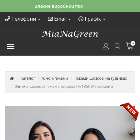
Зручні способи оплати
Телефони
Email
Графік
0
Каталог
Жіночі піжами
Піжами шовкові на гудзиках
Жіноча шовкова піжама яскрава Пм1350 Малиновий