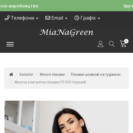
Зручні способи оплати
Телефони
Email
Графік
0
Каталог
Жіночі піжами
Піжами шовкові на гудзиках
Жіноча елегантна піжама П1350 Чорний