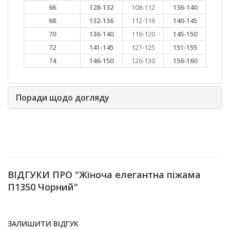
66
128-132
108-112
136-140
68
132-136
112-116
140-145
70
136-140
116-120
145-150
72
141-145
121-125
151-155
74
146-150
126-130
156-160
Поради щодо догляду
ВІДГУКИ ПРО "Жіноча елегантна піжама
П1350 Чорний"
ЗАЛИШИТИ ВІДГУК