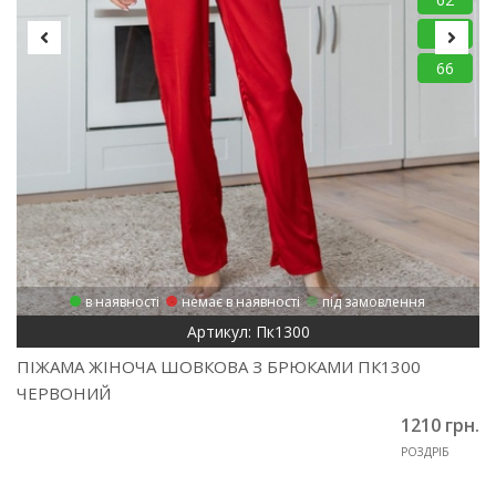
64
66
в наявності
немає в наявності
під замовлення
Артикул: Пк1300
ПІЖАМА ЖІНОЧА ШОВКОВА З БРЮКАМИ ПК1300
ЧЕРВОНИЙ
1210 грн.
РОЗДРІБ