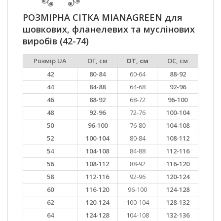
РОЗМІРНА СІТКА MIANAGREEN для
шовкових, фланелевих та муслінових
виробів (42-74)
Розмір UA
ОГ, см
ОТ, см
ОС, см
42
80-84
60-64
88-92
44
84-88
64-68
92-96
46
88-92
68-72
96-100
48
92-96
72-76
100-104
50
96-100
76-80
104-108
52
100-104
80-84
108-112
54
104-108
84-88
112-116
56
108-112
88-92
116-120
58
112-116
92-96
120-124
60
116-120
96-100
124-128
62
120-124
100-104
128-132
64
124-128
104-108
132-136