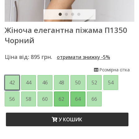
Жіноча елегантна піжама П1350
Чорний
Ціна від:
895
грн.
отримати знижку -5%
Розмірна сітка
42
44
46
48
50
52
54
56
58
60
62
64
66
У КОШИК