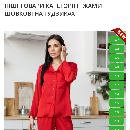
ІНШІ ТОВАРИ КАТЕГОРІЇ ПІЖАМИ
ШОВКОВІ НА ГУДЗИКАХ
42
44
46
48
50
52
54
56
58
60
62