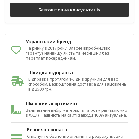
Безкоштовна консультація
Український бренд
На ринку з 2017 року. Власне виробництво
гарантує найвищу якість та чесні ціни без
переплат посередникам.
Швидка відправка
Відправка протягом 1-3 днів зручним для вас
способом. Безкоштовна доставка для замовлень
від 2500 грн.
Широкий асортимент
Величезний вибір матеріалів та розмірів (включно
з XXL+). Наявність на сайті завжди 100% актуальна.
Безпечна оплата
Сплачуйте безпечно онлайн, на розрахунковий