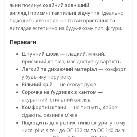
який поєднує
охайний зовнішній
вигляд
і
приємні тактильні відчуття
.
Ідеально
підходить для щоденного використання та
виглядає естетично на будь-якому типі фігури.
Переваги:
Штучний шовк
— гладкий, м’який,
приємний до тіла, має доступну вартість
Легкий та дихаючий матеріал
— комфорт
у будь-яку пору року
Вільний крій
— не сковує рухів
Сорочка на ґудзиках з кантом
—
акуратний, стильний вигляд
Комфортні штани
— не тиснуть, добре
сідають, резинка м'яка
Підходить для різних типів фігури
, у тому
числі plus size - до ОГ 132 см та ОС 140 см зі