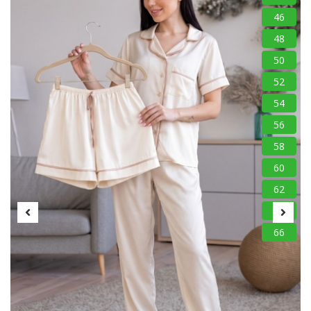
46
48
50
52
54
56
58
60
62
64
66