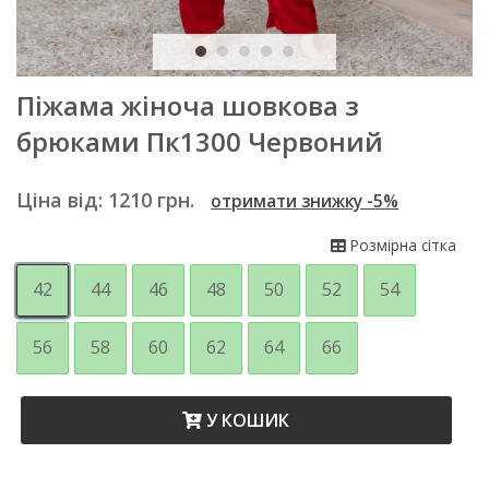
Піжама жіноча шовкова з
брюками Пк1300 Червоний
Ціна від:
1210
грн.
отримати знижку -5%
Розмірна сітка
42
44
46
48
50
52
54
56
58
60
62
64
66
У КОШИК