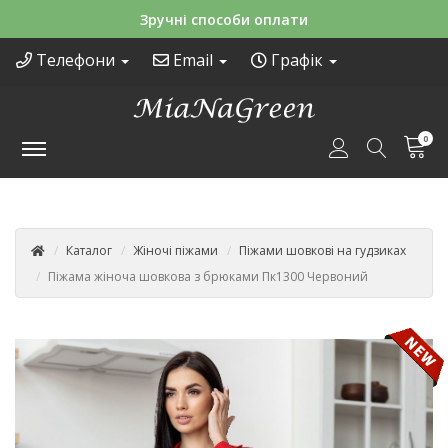
Зручні способи оплати
Телефони
Email
Графік
0
Каталог
Жіночі піжами
Піжами шовкові на гудзиках
Піжама жіноча шовкова з брюками Пк1300 Червоний