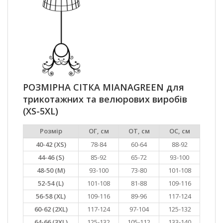
РОЗМІРНА СІТКА MIANAGREEN для
трикотажних та велюрових виробів
(XS-5XL)
Розмір
ОГ, см
ОТ, см
ОС, см
40-42 (XS)
78-84
60-64
88-92
44-46 (S)
85-92
65-72
93-100
48-50 (M)
93-100
73-80
101-108
52-54 (L)
101-108
81-88
109-116
56-58 (XL)
109-116
89-96
117-124
60-62 (2XL)
117-124
97-104
125-132
64-66 (3XL)
125-132
105-112
133-140