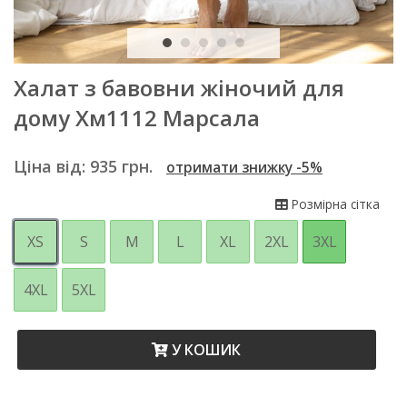
Халат з бавовни жіночий для
дому Хм1112 Марсала
Ціна від:
935
грн.
отримати знижку -5%
Розмірна сітка
XS
S
M
L
XL
2XL
3XL
4XL
5XL
У КОШИК