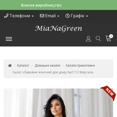
Зручні способи оплати
Телефони
Email
Графік
0
Каталог
Домашні халати
Халати трикотажні
Халат з бавовни жіночий для дому Хм1112 Марсала