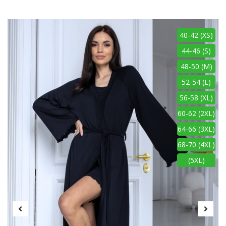
40-42 (XS)
44-46 (S)
48-50 (M)
52-54 (L)
56-58 (XL)
60-62 (2XL)
64-66 (3XL)
68-70 (4XL)
(5XL)