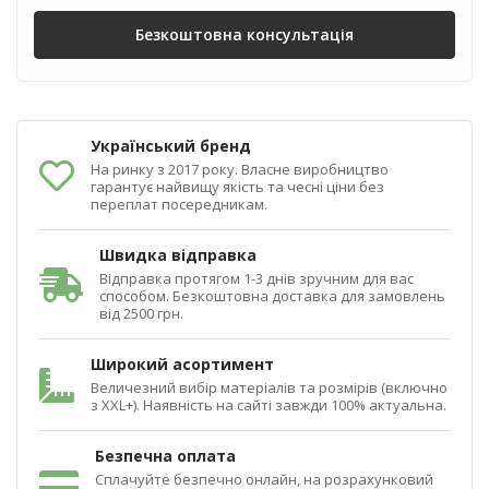
Безкоштовна консультація
Український бренд
На ринку з 2017 року. Власне виробництво
гарантує найвищу якість та чесні ціни без
переплат посередникам.
Швидка відправка
Відправка протягом 1-3 днів зручним для вас
способом. Безкоштовна доставка для замовлень
від 2500 грн.
Широкий асортимент
Величезний вибір матеріалів та розмірів (включно
з XXL+). Наявність на сайті завжди 100% актуальна.
Безпечна оплата
Сплачуйте безпечно онлайн, на розрахунковий