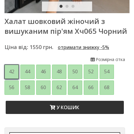
Халат шовковий жіночий з
вишуканим пір'ям Хч065 Чорний
Ціна від:
1550
грн.
отримати знижку -5%
Розмірна сітка
42
44
46
48
50
52
54
56
58
60
62
64
66
68
У КОШИК