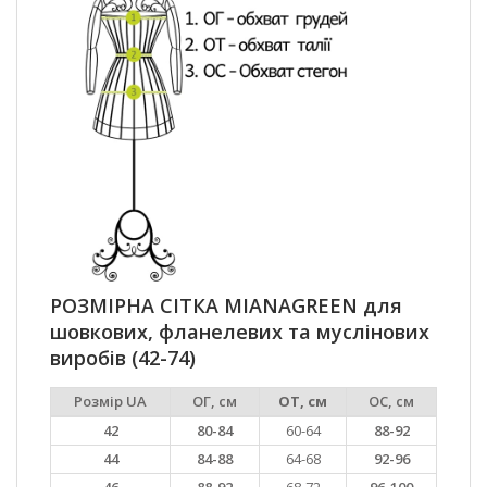
РОЗМІРНА СІТКА MIANAGREEN для
шовкових, фланелевих та муслінових
виробів (42-74)
Розмір UA
ОГ, см
ОТ, см
ОС, см
42
80-84
60-64
88-92
44
84-88
64-68
92-96
46
88-92
68-72
96-100