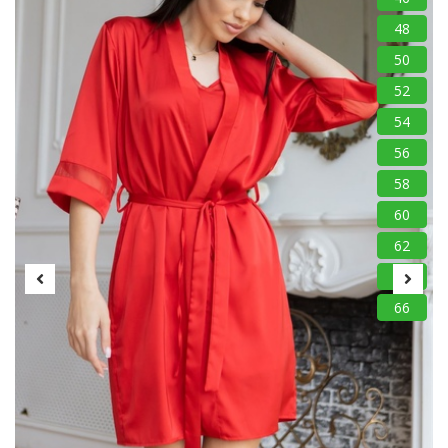
48
50
52
54
56
58
60
62
64
66