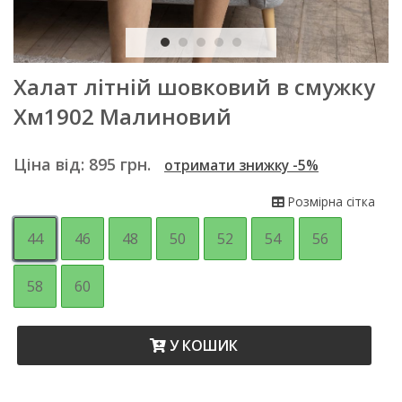
Халат літній шовковий в смужку
Хм1902 Малиновий
Ціна від:
895
грн.
отримати знижку -5%
Розмірна сітка
44
46
48
50
52
54
56
58
60
У КОШИК