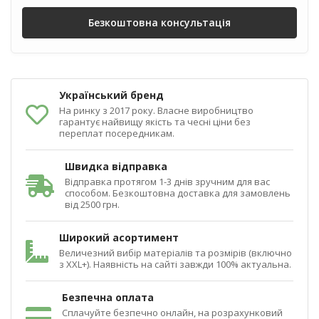
Безкоштовна консультація
Український бренд
На ринку з 2017 року. Власне виробництво
гарантує найвищу якість та чесні ціни без
переплат посередникам.
Швидка відправка
Відправка протягом 1-3 днів зручним для вас
способом. Безкоштовна доставка для замовлень
від 2500 грн.
Широкий асортимент
Величезний вибір матеріалів та розмірів (включно
з XXL+). Наявність на сайті завжди 100% актуальна.
Безпечна оплата
Сплачуйте безпечно онлайн, на розрахунковий