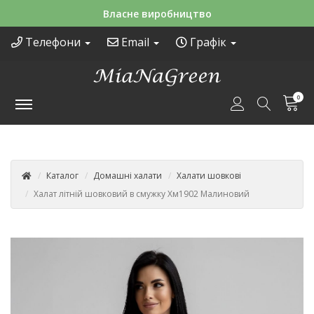
Зручні способи оплати
Телефони
Email
Графік
0
Каталог
Домашні халати
Халати шовкові
Халат літній шовковий в смужку Хм1902 Малиновий