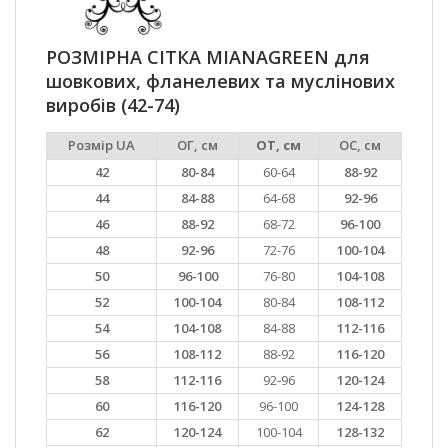
РОЗМІРНА СІТКА MIANAGREEN для
шовкових, фланелевих та муслінових
виробів (42-74)
Розмір UA
ОГ, см
ОТ, см
ОС, см
42
80-84
60-64
88-92
44
84-88
64-68
92-96
46
88-92
68-72
96-100
48
92-96
72-76
100-104
50
96-100
76-80
104-108
52
100-104
80-84
108-112
54
104-108
84-88
112-116
56
108-112
88-92
116-120
58
112-116
92-96
120-124
60
116-120
96-100
124-128
62
120-124
100-104
128-132