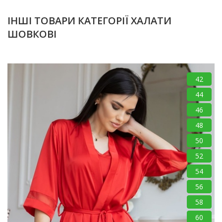
ІНШІ ТОВАРИ КАТЕГОРІЇ ХАЛАТИ
ШОВКОВІ
42
44
46
48
50
52
54
56
58
60