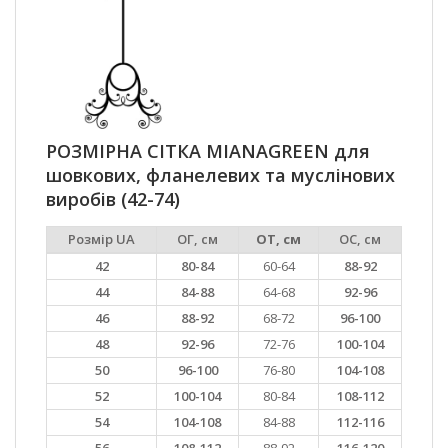
РОЗМІРНА СІТКА MIANAGREEN для
шовкових, фланелевих та муслінових
виробів (42-74)
Розмір UA
ОГ, см
ОТ, см
ОС, см
42
80-84
60-64
88-92
44
84-88
64-68
92-96
46
88-92
68-72
96-100
48
92-96
72-76
100-104
50
96-100
76-80
104-108
52
100-104
80-84
108-112
54
104-108
84-88
112-116