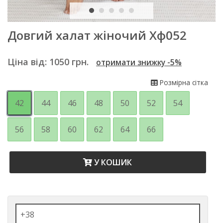
Довгий халат жіночий Хф052
Ціна від:
1050
грн.
отримати знижку -5%
Розмірна сітка
42
44
46
48
50
52
54
56
58
60
62
64
66
У КОШИК