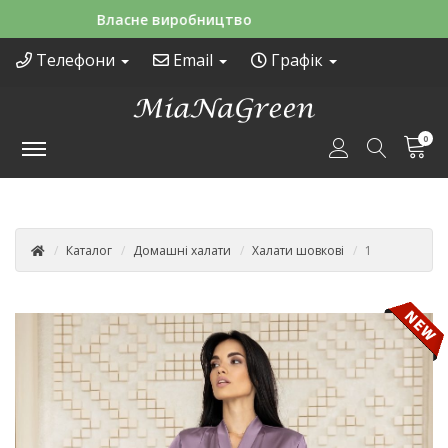
Зручні способи оплати
Телефони
Email
Графік
0
Каталог
Домашні халати
Халати шовкові
1