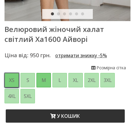
Велюровий жіночий халат
світлий Ха1600 Айворі
Ціна від:
950
грн.
отримати знижку -5%
Розмірна сітка
XS
S
M
L
XL
2XL
3XL
4XL
5XL
У КОШИК