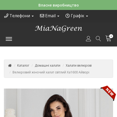
Зручні способи оплати
Телефони
Email
Графік
0
Каталог
Домашні халати
Халати велюрові
Велюровий жіночий халат світлий Ха1600 Айворі