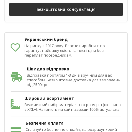
Безкоштовна консультація
Український бренд
На ринку з 2017 року. Власне виробництво
гарантує найвищу якість та чесні ціни без
переплат посередникам.
Швидка відправка
Відправка протягом 1-3 днів зручним для вас
способом. Безкоштовна доставка для замовлень
від 2500 грн.
Широкий асортимент
Величезний вибір матеріалів та розмірів (включно
з XXL+). Наявність на сайті завжди 100% актуальна.
Безпечна оплата
Сплачуйте безпечно онлайн, на розрахунковий