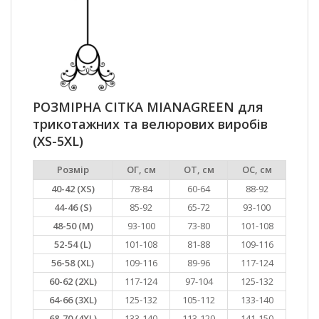
РОЗМІРНА СІТКА MIANAGREEN для
трикотажних та велюрових виробів
(XS-5XL)
Розмір
ОГ, см
ОТ, см
ОС, см
40-42 (XS)
78-84
60-64
88-92
44-46 (S)
85-92
65-72
93-100
48-50 (M)
93-100
73-80
101-108
52-54 (L)
101-108
81-88
109-116
56-58 (XL)
109-116
89-96
117-124
60-62 (2XL)
117-124
97-104
125-132
64-66 (3XL)
125-132
105-112
133-140
68-70 (4XL)
133-140
113-120
141-150