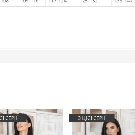
-108
109-116
117-124
125-132
133-140
ЄЇ СЕРІЇ
З ЦІЄЇ СЕРІЇ