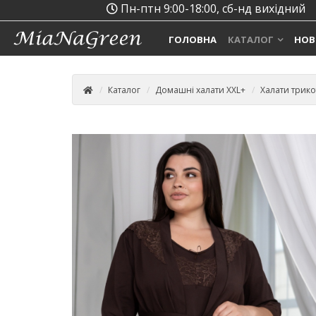
Пн-птн 9:00-18:00, сб-нд вихідний
ГОЛОВНА
КАТАЛОГ
НОВ
Каталог
Домашні халати XXL+
Халати трико