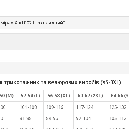
змірах Хш1002 Шоколадний"
трикотажних та велюрових виробів (XS-3XL)
50 (M)
52-54 (L)
56-58 (XL)
60-62 (2XL)
64-66 (3
100
101-108
109-116
117-124
125-132
80
81-88
89-96
97-104
105-112