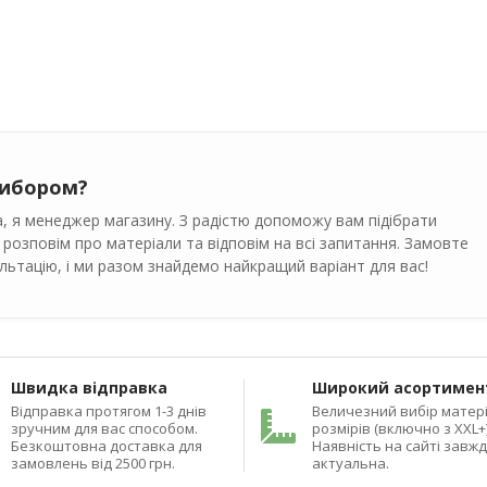
вибором?
, я менеджер магазину. З радістю допоможу вам підібрати
 розповім про матеріали та відповім на всі запитання. Замовте
ьтацію, і ми разом знайдемо найкращий варіант для вас!
Швидка відправка
Широкий асортимен
Відправка протягом 1-3 днів
Величезний вибір матері
зручним для вас способом.
розмірів (включно з XXL+)
Безкоштовна доставка для
Наявність на сайті завж
замовлень від 2500 грн.
актуальна.