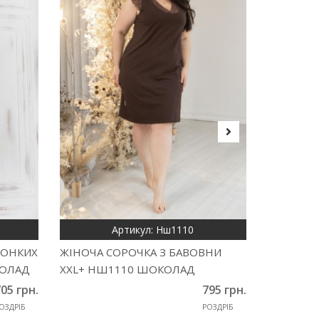
Артикул: Нш1110
ТОНКИХ
ЖІНОЧА СОРОЧКА З БАВОВНИ
СОРОЧКА
КОЛАД
XXL+ НШ1110 ШОКОЛАД
КШ1002
05 грн.
795 грн.
ОЗДРІБ
РОЗДРІБ