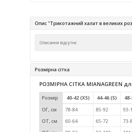
Опис "Трикотажний халат в великих ро
Описання відсутнє
Розмірна сітка
РОЗМІРНА СІТКА MIANAGREEN для 
Розмір
40-42 (XS)
44-46 (S)
48-
ОГ, см
78-84
85-92
93-
ОТ, см
60-64
65-72
73-