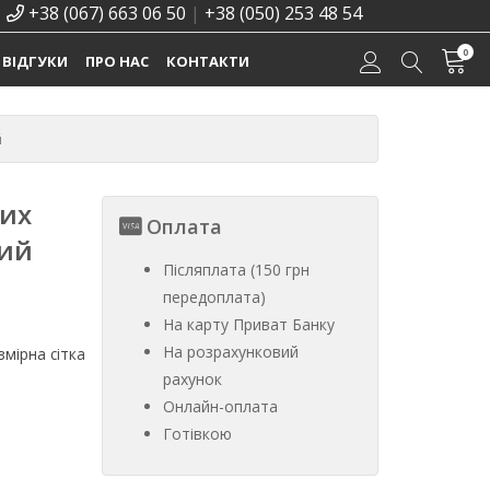
+38 (067) 663 06 50
|
+38 (050) 253 48 54
0
ВІДГУКИ
ПРО НАС
КОНТАКТИ
й
ких
Оплата
ний
Післяплата (150 грн
передоплата)
На карту Приват Банку
На розрахунковий
мірна сітка
рахунок
Онлайн-оплата
Готівкою