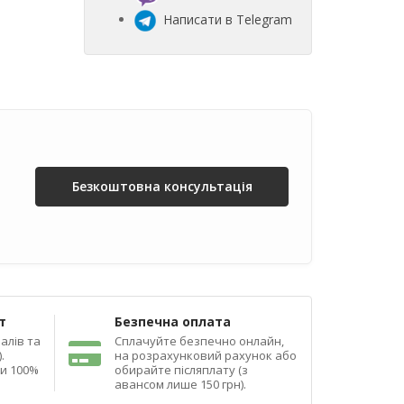
Написати в Telegram
Безкоштовна консультація
т
Безпечна оплата
алів та
Сплачуйте безпечно онлайн,
.
на розрахунковий рахунок або
ди 100%
обирайте післяплату (з
авансом лише 150 грн).