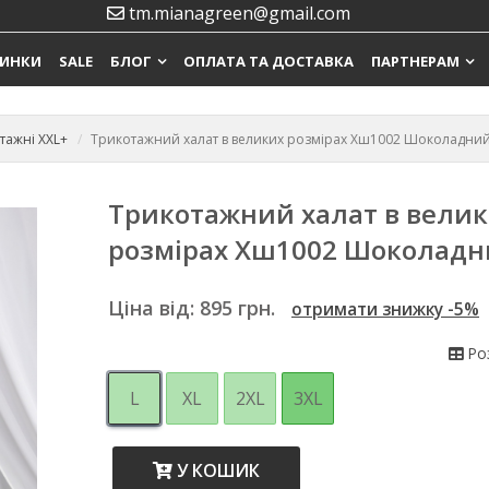
tm.mianagreen@gmail.com
ИНКИ
SALE
БЛОГ
ОПЛАТА ТА ДОСТАВКА
ПАРТНЕРАМ
тажні XXL+
Трикотажний халат в великих розмірах Хш1002 Шоколадни
Трикотажний халат в вели
розмірах Хш1002 Шоколад
Ціна від:
895
грн.
отримати знижку -5%
Роз
L
XL
2XL
3XL
У КОШИК