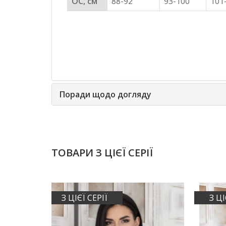
ОС, см
88-92
93-100
101
Поради щодо догляду
ТОВАРИ З ЦІЄЇ СЕРІЇ
З ЦІЄЇ СЕРІЇ
З ЦІ