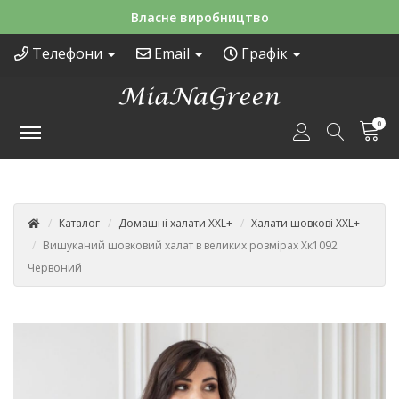
Зручні способи оплати
Телефони
Email
Графік
0
Каталог
Домашні халати XXL+
Халати шовкові XXL+
Вишуканий шовковий халат в великих розмірах Хк1092
Червоний