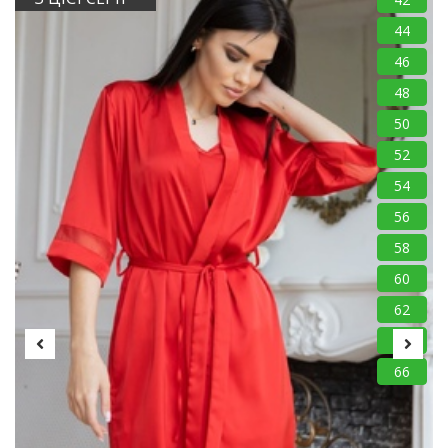
44
46
48
50
52
54
56
58
60
62
64
66