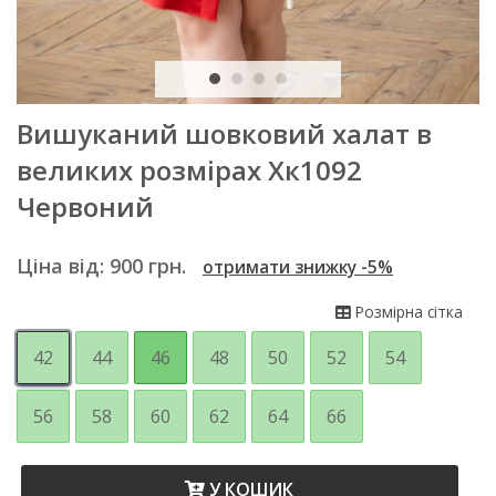
Вишуканий шовковий халат в
великих розмірах Хк1092
Червоний
Ціна від:
900
грн.
отримати знижку -5%
Розмірна сітка
42
44
46
48
50
52
54
56
58
60
62
64
66
У КОШИК