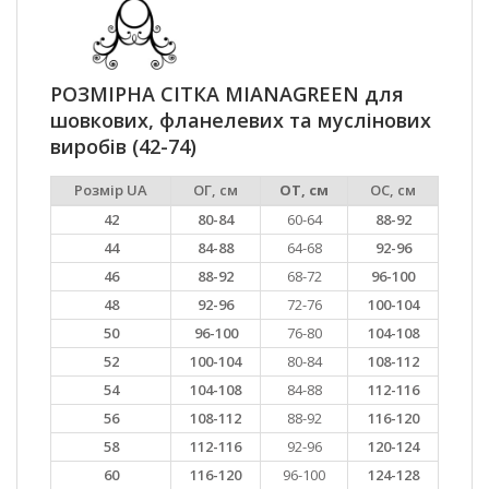
РОЗМІРНА СІТКА MIANAGREEN для
шовкових, фланелевих та муслінових
виробів (42-74)
Розмір UA
ОГ, см
ОТ, см
ОС, см
42
80-84
60-64
88-92
44
84-88
64-68
92-96
46
88-92
68-72
96-100
48
92-96
72-76
100-104
50
96-100
76-80
104-108
52
100-104
80-84
108-112
54
104-108
84-88
112-116
56
108-112
88-92
116-120
58
112-116
92-96
120-124
60
116-120
96-100
124-128