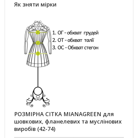
Як зняти мірки
РОЗМІРНА СІТКА MIANAGREEN для
шовкових, фланелевих та муслінових
виробів (42-74)