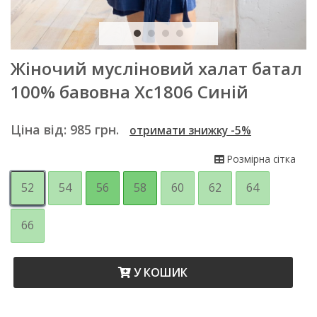
Жіночий мусліновий халат батал
100% бавовна Хс1806 Синій
Ціна від:
985
грн.
отримати знижку -5%
Розмірна сітка
52
54
56
58
60
62
64
66
У КОШИК