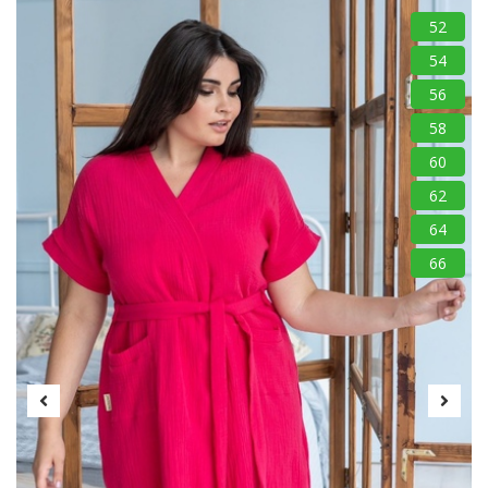
52
54
56
58
60
62
64
66