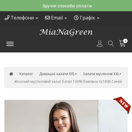
Зручні способи оплати
Телефони
Email
Графік
0
Каталог
Домашні халати XXL+
Халати муслінові XXL+
Жіночий мусліновий халат батал 100% бавовна Хс1806 Синій