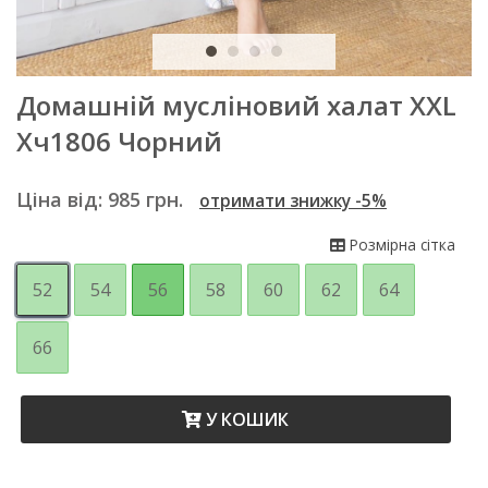
Домашній мусліновий халат XXL
Хч1806 Чорний
Ціна від:
985
грн.
отримати знижку -5%
Розмірна сітка
52
54
56
58
60
62
64
66
У КОШИК