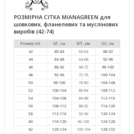
РОЗМІРНА СІТКА MIANAGREEN для
шовкових, фланелевих та муслінових
виробів (42-74)
Розмір UA
ОГ, см
ОТ, см
ОС, см
42
80-84
60-64
88-92
44
84-88
64-68
92-96
46
88-92
68-72
96-100
48
92-96
72-76
100-104
50
96-100
76-80
104-108
52
100-104
80-84
108-112
54
104-108
84-88
112-116
56
108-112
88-92
116-120
58
112-116
92-96
120-124
60
116-120
96-100
124-128
62
120-124
100-104
128-132