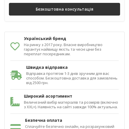
Безкоштовна консультація
Український бренд
На ринку з 2017 року. Власне виробництво
гарантує найвищу якість та чесні ціни без
переплат посередникам.
Швидка відправка
Відправка протягом 1-3 днів зручним для вас
способом. Безкоштовна доставка для замовлень
від 2500 грн.
Широкий асортимент
Величезний вибір матеріалів та розмірів (включно
з XXL+). Наявність на сайті завжди 100% актуальна.
Безпечна оплата
Сплачуйте безпечно онлайн, на розрахунковий