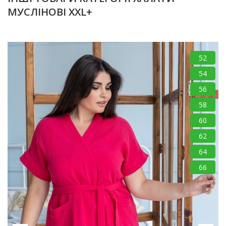
МУСЛІНОВІ XXL+
52
54
56
58
60
62
64
66