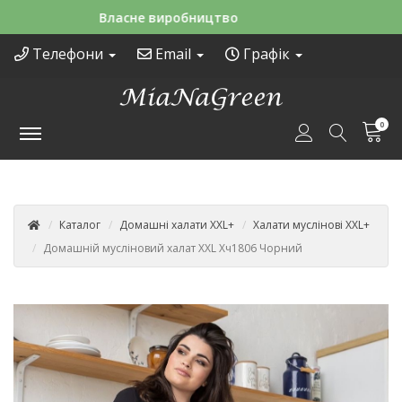
Зручні способи оплати
Телефони
Email
Графік
0
Каталог
Домашні халати XXL+
Халати муслінові XXL+
Домашній мусліновий халат XXL Хч1806 Чорний