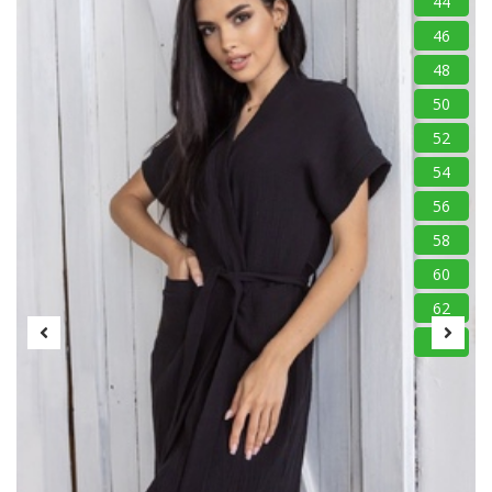
44
46
48
50
52
54
56
58
60
62
64