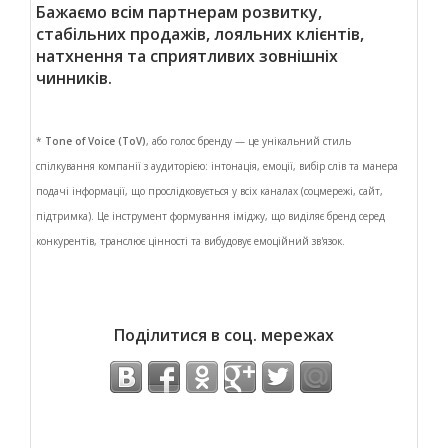
Бажаємо всім партнерам розвитку,
стабільних продажів, лояльних клієнтів,
натхнення та сприятливих зовнішніх
чинників.
*
Tone of Voice (ToV)
, або
голос бренду
— це унікальний стиль
спілкування компанії з аудиторією: інтонація, емоції, вибір слів та манера
подачі інформації, що прослідковується у всіх каналах (соцмережі, сайт,
підтримка). Це інструмент формування іміджу, що виділяє бренд серед
конкурентів, транслює цінності та вибудовує емоційний зв'язок.
Поділитися в соц. мережах