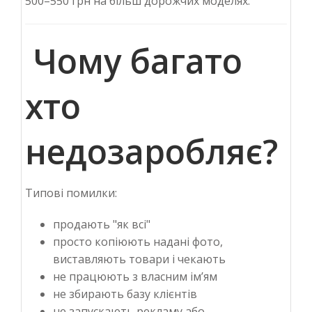
500–550 грн на більш дорожчих моделях.
Чому багато
хто
недозаробляє?
Типові помилки:
продають "як всі"
просто копіюють надані фото,
виставляють товари і чекають
не працюють з власним ім’ям
не збирають базу клієнтів
не запускають рекламу або