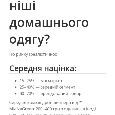
ніші
домашнього
одягу?
По ринку (реалістично):
Середня націнка:
15–25% — масмаркет
25–40% — середній сегмент
40–70% — брендований товар
Середня комісія дропшиппера від ™
MiaNaGreen:
200–400 грн з одиниці, а іноді